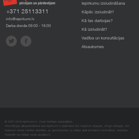
Iepirkumu izsludināšana
+371 25113311
Kāpēc izsludināt?
info@iepirkumi.lv
Kā tas darbojas?
Darba dienās 09:00 - 18:00
Kā izsludināt?
Vadība un konsultācijas
Atsauksmes
© 2007–2018 Iepirkumi.lv. Visas tiesības aizsargātas.
Informācijas pārpublicēšana bez iepirkumi.lv īpašnieka SIA Imperum atļaujas, stingri aizliegta. SIA
Imperum nenes nekādu atbildību, ja, pamatojoties uz mājas lapā atrodamo informāciju, radušies
materiāli vai citāda veida zaudējumi.