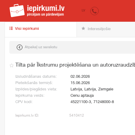
iepirkumi.lv
pir
LV
Visi iepirkumi
Interesējošie
Atpakaļ uz sarakstu
Tilta pār Īkstrumu projektēšana un autoruzraudzī
Izsludināšanas datums:
02.06.2026
Pieteikšanās termiņš:
15.06.2026
Izpildes/piegādes vieta:
Latvija, Latvija, Zemgale
Iepirkuma veids:
Cenu aptauja
CPV kodi:
45221100-3, 71248000-8
Iepirkumi.lv ID:
5410412