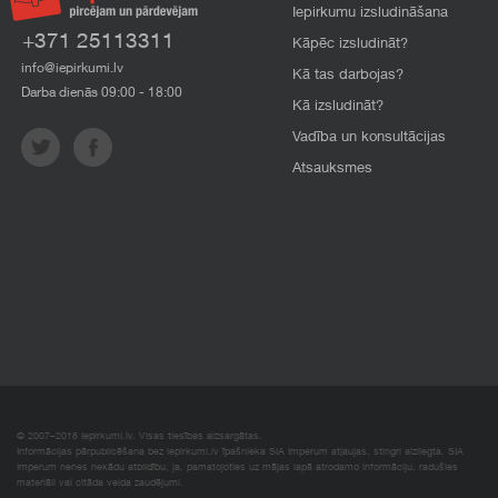
Iepirkumu izsludināšana
+371 25113311
Kāpēc izsludināt?
info@iepirkumi.lv
Kā tas darbojas?
Darba dienās 09:00 - 18:00
Kā izsludināt?
Vadība un konsultācijas
Atsauksmes
© 2007–2018 Iepirkumi.lv. Visas tiesības aizsargātas.
Informācijas pārpublicēšana bez iepirkumi.lv īpašnieka SIA Imperum atļaujas, stingri aizliegta. SIA
Imperum nenes nekādu atbildību, ja, pamatojoties uz mājas lapā atrodamo informāciju, radušies
materiāli vai citāda veida zaudējumi.