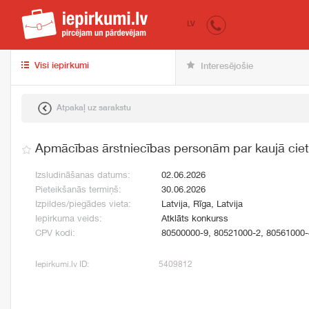
iepirkumi.lv
pir
LV
Visi iepirkumi
Interesējošie
Atpakaļ uz sarakstu
Apmācības ārstniecības personām par kaujā ciet
Izsludināšanas datums:
02.06.2026
Pieteikšanās termiņš:
30.06.2026
Izpildes/piegādes vieta:
Latvija, Rīga, Latvija
Iepirkuma veids:
Atklāts konkurss
CPV kodi:
80500000-9, 80521000-2, 80561000-
Iepirkumi.lv ID:
5409812