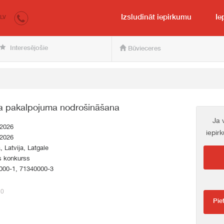
irkumi.lv
pircējam un pārdevējam
Izsludināt iepirkumu
Ie
LV
Interesējošie
Būvieceres
sa pakalpojuma nodrošināšana
Ja 
.2026
iepir
.2026
a, Latvija, Latgale
s konkurss
000-1, 71340000-3
10
Pie