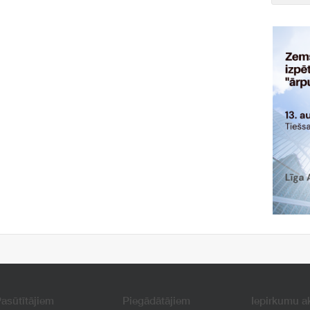
asūtītājiem
Piegādātājiem
Iepirkumu a