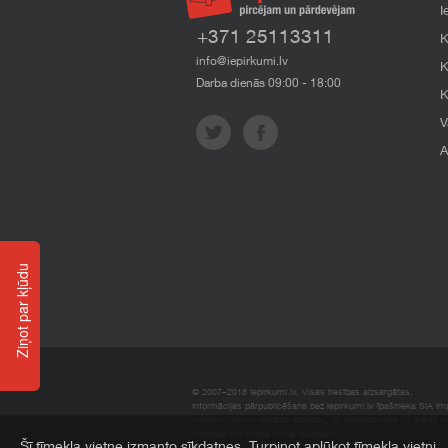
I
+371 25113311
K
info@iepirkumi.lv
K
Darba dienās 09:00 - 18:00
K
V
A
Ziņot par kļūdu
© 2007–2018 Iepirkumi.lv. Visas tiesības aizsargātas.
Informācijas pārpublicēšana bez iepirkumi.lv īpašnieka SIA Impe
Imperum nenes nekādu atbildību, ja, pamatojoties uz mājas l
materiāli vai citāda veida zaudējumi.