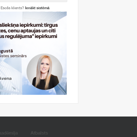
Esošs klients?
Ienākt sistēmā
kadēmija
Atbalsts