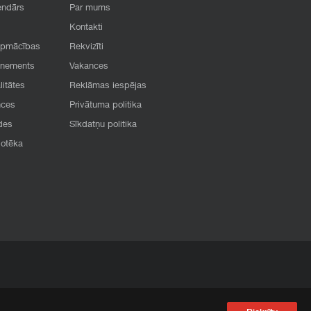
endārs
Par mums
Kontakti
apmācības
Rekvizīti
onements
Vakances
litātes
Reklāmas iespējas
nces
Privātuma politika
des
Sīkdatņu politika
iotēka