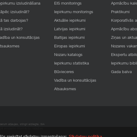
epirkumu izsludināšana
EIS monitorings
Apmācību kal
āpēc izsludināt?
Iepirkumu monitorings
Praktikumi
ā tas darbojas?
Aktuālie iepirkumi
Korporatīvās 
ā izsludināt?
Latvijas iepirkumi
Apmācību ab
adība un konsultācijas
Baltijas iepirkumi
Ziņas un aktua
tsauksmes
Eiropas iepirkumi
Nozares vaka
Nozaru katalogs
Ekspertu atbil
Iepirkumu statistika
Iepirkumu bibl
Būvieceres
Gada balva
Vadība un konsultācijas
Atsauksmes
rum atļaujas, stingri aizliegta. SIA
apā atrodamo informāciju, radušies