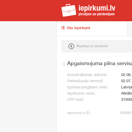
iep
Visi iepirkumi
Atpakaļ uz sarakstu
Apgaismojuma pilna servi
Izsludināšanas datums:
02.06
Pieteikšanās termiņš:
02.07
Izpildes/piegādes vieta:
Latvij
Iepirkuma veids:
Atklāt
CPV kodi:
31500
Iepirkumi.lv ID:
54098