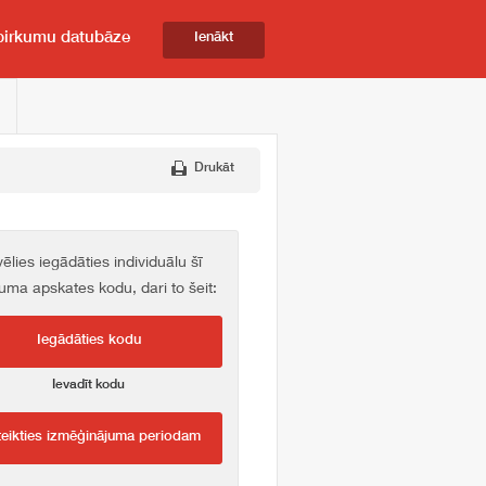
pirkumu datubāze
Ienākt
Drukāt
vēlies iegādāties individuālu šī
kuma apskates kodu, dari to šeit:
Iegādāties kodu
Ievadīt kodu
teikties izmēģinājuma periodam