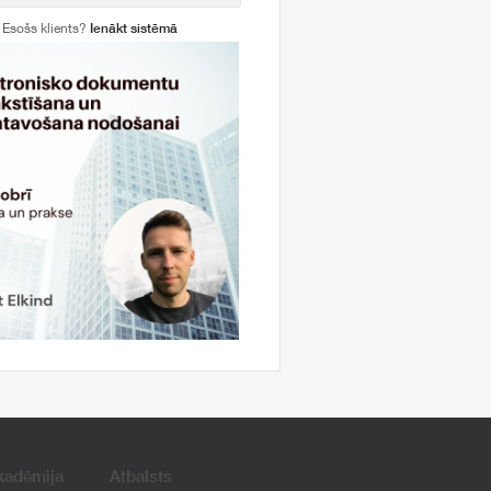
Esošs klients?
Ienākt sistēmā
kadēmija
Atbalsts