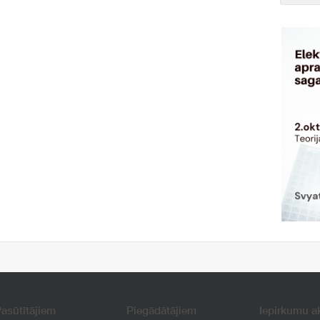
asūtītājiem
Piegādātājiem
Iepirkumu a