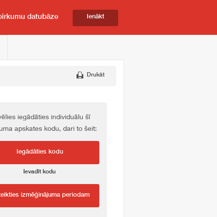
pirkumu datubāze
Ienākt
Drukāt
vēlies iegādāties individuālu šī
kuma apskates kodu, dari to šeit:
Iegādāties kodu
Ievadīt kodu
teikties izmēģinājuma periodam