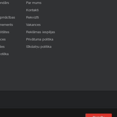
endārs
Par mums
Kontakti
apmācības
Rekvizīti
onements
Vakances
litātes
Reklāmas iespējas
nces
Privātuma politika
des
Sīkdatņu politika
iotēka