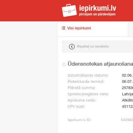
iep
Visi iepirkumi
Atpakaļ uz sarakstu
Ūdensnotekas atjaunošan
Izsludināšanas datums:
02.06
Pieteikšanās termiņš:
06.07
Plānotā summa:
25783
Izpildes/piegādes vieta:
Latvij
Iepirkuma veids:
Atklāt
CPV kodi:
45112
Iepirkumi.lv ID:
54098