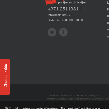
I
+371 25113311
K
info@iepirkumi.lv
K
Darba dienās 09:00 - 18:00
K
V
A
Ziņot par kļūdu
© 2007–2018 Iepirkumi.lv. Visas tiesības aizsargātas.
Informācijas pārpublicēšana bez iepirkumi.lv īpašnieka SIA Impe
Imperum nenes nekādu atbildību, ja, pamatojoties uz mājas l
materiāli vai citāda veida zaudējumi.