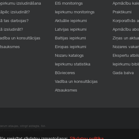
epirkumu izsludināšana
EIS monitorings
Apmācību kal
āpēc izsludināt?
Iepirkumu monitorings
Praktikumi
ā tas darbojas?
Aktuālie iepirkumi
Korporatīvās 
ā izsludināt?
Latvijas iepirkumi
Apmācību ab
adība un konsultācijas
Baltijas iepirkumi
Ziņas un aktua
tsauksmes
Eiropas iepirkumi
Nozares vaka
Nozaru katalogs
Ekspertu atbil
Iepirkumu statistika
Iepirkumu bibl
Būvieceres
Gada balva
Vadība un konsultācijas
Atsauksmes
rum atļaujas, stingri aizliegta. SIA
apā atrodamo informāciju, radušies