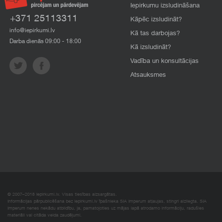
Iepirkumu izsludināšana
+371 25113311
Kāpēc izsludināt?
info@iepirkumi.lv
Kā tas darbojas?
Darba dienās 09:00 - 18:00
Kā izsludināt?
Vadība un konsultācijas
Atsauksmes
© 2007–2018 Iepirkumi.lv. Visas tiesības aizsargātas.
Informācijas pārpublicēšana bez iepirkumi.lv īpašnieka SIA Imperum atļaujas, stingri aizliegta. SIA
Imperum nenes nekādu atbildību, ja, pamatojoties uz mājas lapā atrodamo informāciju, radušies
materiāli vai citāda veida zaudējumi.