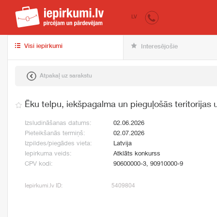
iepirkumi.lv
pir
LV
Visi iepirkumi
Interesējošie
Atpakaļ uz sarakstu
Ēku telpu, iekšpagalma un pieguļošās teritorijas
Izsludināšanas datums:
02.06.2026
Pieteikšanās termiņš:
02.07.2026
Izpildes/piegādes vieta:
Latvija
Iepirkuma veids:
Atklāts konkurss
CPV kodi:
90600000-3, 90910000-9
Iepirkumi.lv ID:
5409804