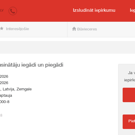
irkumi.lv
pircējam un pārdevējam
Izsludināt iepirkumu
Ie
LV
Interesējošie
Būvieceres
sinātāju iegādi un piegādi
Ja 
.2026
iepir
.2026
a, Latvija, Zemgale
aptauja
000-8
88
Pie