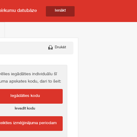
pirkumu datubāze
Ienākt
Drukāt
vēlies iegādāties individuālu šī
kuma apskates kodu, dari to šeit:
Iegādāties kodu
Ievadīt kodu
teikties izmēģinājuma periodam