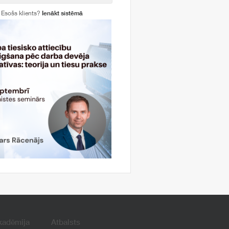
Esošs klients?
Ienākt sistēmā
kadēmija
Atbalsts