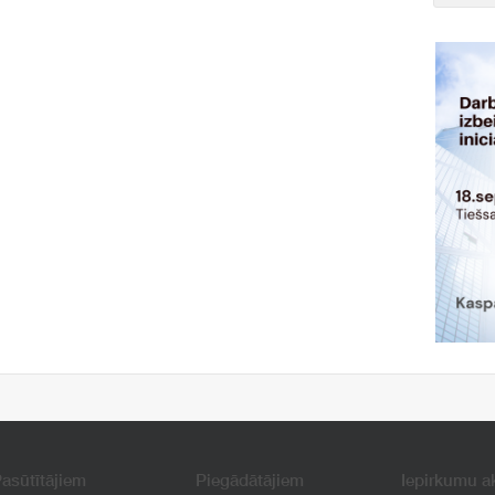
asūtītājiem
Piegādātājiem
Iepirkumu a