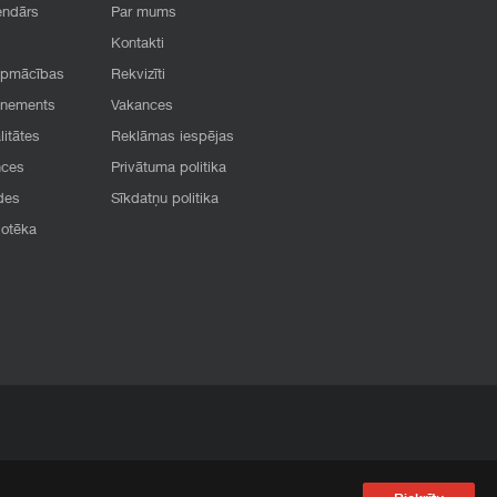
endārs
Par mums
Kontakti
apmācības
Rekvizīti
onements
Vakances
litātes
Reklāmas iespējas
nces
Privātuma politika
des
Sīkdatņu politika
iotēka