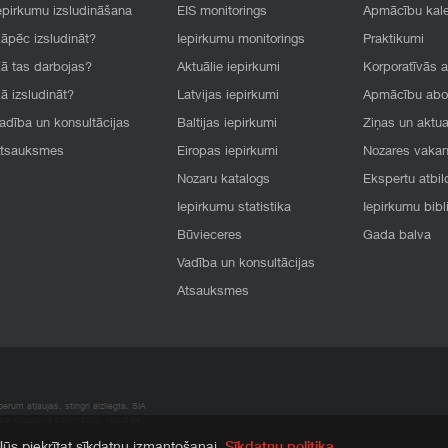
epirkumu izsludināšana
EIS monitorings
Apmācību kal
āpēc izsludināt?
Iepirkumu monitorings
Praktikumi
ā tas darbojas?
Aktuālie iepirkumi
Korporatīvās 
ā izsludināt?
Latvijas iepirkumi
Apmācību ab
adība un konsultācijas
Baltijas iepirkumi
Ziņas un aktua
tsauksmes
Eiropas iepirkumi
Nozares vaka
Nozaru katalogs
Ekspertu atbil
Iepirkumu statistika
Iepirkumu bibl
Būvieceres
Gada balva
Vadība un konsultācijas
Atsauksmes
rum atļaujas, stingri aizliegta. SIA
apā atrodamo informāciju, radušies