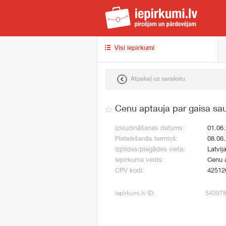
iep
Visi iepirkumi
Atpakaļ uz sarakstu
Cenu aptauja par gaisa sau
Izsludināšanas datums:
01.06
Pieteikšanās termiņš:
08.06
Izpildes/piegādes vieta:
Latvij
Iepirkuma veids:
Cenu 
CPV kodi:
42512
Iepirkumi.lv ID:
54097