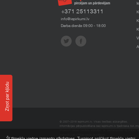
I
+371 25113311
K
info@iepirkumi.lv
K
Darba dienās 09:00 - 18:00
K
V
A
Ziņot par kļūdu
© 2007–2018 Iepirkumi.lv. Visas tiesības aizsargātas.
Informācijas pārpublicēšana bez iepirkumi.lv īpašnieka SIA Impe
Imperum nenes nekādu atbildību, ja, pamatojoties uz mājas l
materiāli vai citāda veida zaudējumi.