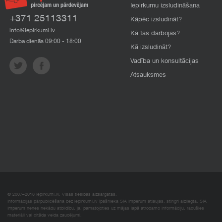
Iepirkumu izsludināšana
+371 25113311
Kāpēc izsludināt?
info@iepirkumi.lv
Kā tas darbojas?
Darba dienās 09:00 - 18:00
Kā izsludināt?
Vadība un konsultācijas
Atsauksmes
© 2007–2018 Iepirkumi.lv. Visas tiesības aizsargātas.
Informācijas pārpublicēšana bez iepirkumi.lv īpašnieka SIA Imperum atļaujas, stingri aizliegta. SIA
Imperum nenes nekādu atbildību, ja, pamatojoties uz mājas lapā atrodamo informāciju, radušies
materiāli vai citāda veida zaudējumi.