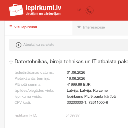
iepirkumi.lv
pir
LV
Visi iepirkumi
Interesējošie
Atpakaļ uz sarakstu
Datortehnikas, biroja tehnikas un IT atbalsta pa
Izsludināšanas datums:
01.06.2026
Pieteikšanās termiņš:
16.06.2026
Plānotā summa:
41999.99 EUR
Izpildes/piegādes vieta:
Latvija, Latvija, Kurzeme
Iepirkuma veids:
Iepirkums PIL 9.panta kārtībā
CPV kodi:
30200000-1, 72611000-6
Iepirkumi.lv ID:
5409787