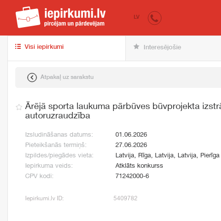
iepirkumi.lv
pir
LV
Visi iepirkumi
Interesējošie
Atpakaļ uz sarakstu
Ārējā sporta laukuma pārbūves būvprojekta izst
autoruzraudzība
Izsludināšanas datums:
01.06.2026
Pieteikšanās termiņš:
27.06.2026
Izpildes/piegādes vieta:
Latvija, Rīga, Latvija, Latvija, Pierīga
Iepirkuma veids:
Atklāts konkurss
CPV kodi:
71242000-6
Iepirkumi.lv ID:
5409782