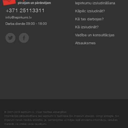
Iepirkumu izsludināšana
+371 25113311
Kāpēc izsludināt?
info@iepirkumi.lv
Kā tas darbojas?
Darba dienās 09:00 - 18:00
Kā izsludināt?
Vadība un konsultācijas
Atsauksmes
© 2007–2018 Iepirkumi.lv. Visas tiesības aizsargātas.
Informācijas pārpublicēšana bez iepirkumi.lv īpašnieka SIA Imperum atļaujas, stingri aizliegta. SIA
Imperum nenes nekādu atbildību, ja, pamatojoties uz mājas lapā atrodamo informāciju, radušies
materiāli vai citāda veida zaudējumi.