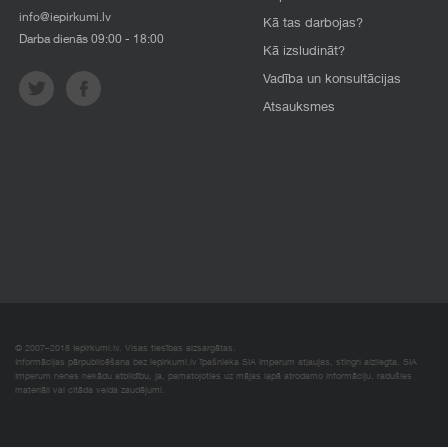
info@iepirkumi.lv
Kā tas darbojas?
Darba dienās 09:00 - 18:00
Kā izsludināt?
Vadība un konsultācijas
Atsauksmes
© 2007–2018 Iepirkumi.lv. Visas tiesības aizsargātas.
Informācijas pārpublicēšana bez iepirkumi.lv īpašnieka SIA Imperum atļaujas, stingri aizliegta. SIA
Imperum nenes nekādu atbildību, ja, pamatojoties uz mājas lapā atrodamo informāciju, radušies
materiāli vai citāda veida zaudējumi.