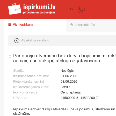
iepirkumi.lv
pir
LV
Visi iepirkumi
Interesējošie
Atpakaļ uz sarakstu
Par durvju atvēršanu bez durvju bojājumiem, roktu
nomaiņu un apkopi, atslēgu izgatavošanu
Stadija:
Noslēgts
Izsludināšanas datums:
01.06.2026
Pieteikšanās termiņš:
08.06.2026
Izpildes/piegādes vieta:
Latvija
Iepirkuma veids:
Cenu aptauja
CPV kodi:
44500000-5, 44522200-7
Iepirkums aptver durvju atslēdzēju pakalpojumus, slēdzeņu un 
sistēmām.