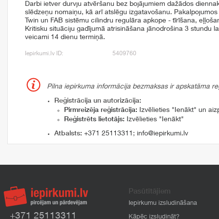
Darbi ietver durvju atvēršanu bez bojājumiem dažādos diennakt
slēdzeņu nomaiņu, kā arī atslēgu izgatavošanu. Pakalpojumos
Twin un FAB sistēmu cilindru regulāra apkope - tīrīšana, eļļoš
Kritisku situāciju gadījumā atrisināšana jānodrošina 3 stundu la
veicami 14 dienu termiņā.
Iepirkumi.lv ID:
5409760
Pilna iepirkuma informācija bezmaksas ir apskatāma reģi
Reģistrācija un autorizācija:
Pirmreizēja reģistrācija:
Izvēlieties "Ienākt" un aizp
Reģistrēts lietotājs:
Izvēlieties "Ienākt"
Atbalsts:
+371 25113311
;
info@iepirkumi.lv
Pasūtītājiem
Iepirkumu izsludināšana
+371 25113311
Kāpēc izsludināt?