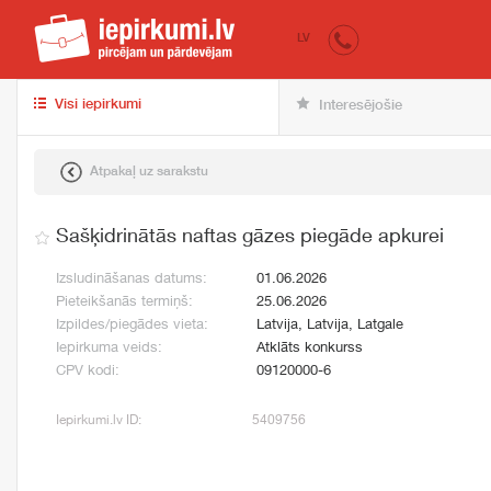
iepirkumi.lv
pir
LV
Visi iepirkumi
Interesējošie
Atpakaļ uz sarakstu
Sašķidrinātās naftas gāzes piegāde apkurei
Izsludināšanas datums:
01.06.2026
Pieteikšanās termiņš:
25.06.2026
Izpildes/piegādes vieta:
Latvija, Latvija, Latgale
Iepirkuma veids:
Atklāts konkurss
CPV kodi:
09120000-6
Iepirkumi.lv ID:
5409756