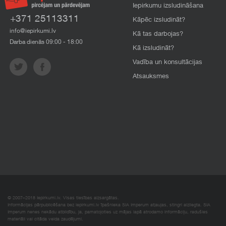
Iepirkumu izsludināšana
+371 25113311
Kāpēc izsludināt?
info@iepirkumi.lv
Kā tas darbojas?
Darba dienās 09:00 - 18:00
Kā izsludināt?
Vadība un konsultācijas
Atsauksmes
© 2007–2018 Iepirkumi.lv. Visas tiesības aizsargātas.
Informācijas pārpublicēšana bez iepirkumi.lv īpašnieka SIA Imperum atļaujas, stingri aizliegta. SIA
Imperum nenes nekādu atbildību, ja, pamatojoties uz mājas lapā atrodamo informāciju, radušies
materiāli vai citāda veida zaudējumi.