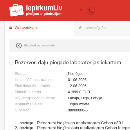
iepirkumi.lv
pir
LV
Visi iepirkumi
Interesējošie
Atpakaļ uz sarakstu
Rezerves daļu piegāde laboratorijas iekārtām
Stadija:
Noslēgts
Izsludināšanas datums:
01.06.2026
Pieteikšanās termiņš:
12.06.2026
Plānotā summa:
41999.0 EUR
Izpildes/piegādes vieta:
Latvija, Rīga, Latvija
Iepirkuma veids:
Tirgus izpēte
CPV kodi:
38000000-5
1. pozīcija - Piederumi bioķīmijas analizatoram Cobas c501
2. pozīcija - Piederumi bioķīmiskais analizatoram Cobas Integ