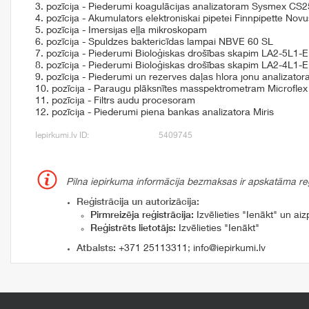
3. pozīcija - Piederumi koagulācijas analizatoram Sysmex CS
4. pozīcija - Akumulators elektroniskai pipetei Finnpipette Novu
5. pozīcija - Imersijas eļļa mikroskopam
6. pozīcija - Spuldzes baktericīdas lampai NBVE 60 SL
7. pozīcija - Piederumi Bioloģiskas drošības skapim LA2-5L1-E
8. pozīcija - Piederumi Bioloģiskas drošības skapim LA2-4L1-E
9. pozīcija - Piederumi un rezerves daļas hlora jonu analiza
10. pozīcija - Paraugu plāksnītes masspektrometram Microfl
11. pozīcija - Filtrs audu procesoram
12. pozīcija - Piederumi piena bankas analizatora Miris
Iepirkumi.lv ID:
5409745
Pilna iepirkuma informācija bezmaksas ir apskatāma reģi
Reģistrācija un autorizācija:
Pirmreizēja reģistrācija:
Izvēlieties "Ienākt" un aizp
Reģistrēts lietotājs:
Izvēlieties "Ienākt"
Atbalsts:
+371 25113311
;
info@iepirkumi.lv