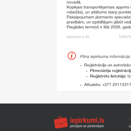
novadā.
Kopējais transportējamais apjoms
robežās), un attālums starp punkti
Pakalpojumam jāizmanto specializēti
prasībām, un izpildītājam jābūt vi
Piegādes termiņš ir līdz 2026. ga
Iepirkumi.lv ID:
54097
Pilna iepirkuma informācija
Reģistrācija un autorizāci
Pirmreizēja reģistrācij
Reģistrēts lietotājs:
Iz
Atbalsts:
+371 2511331
P
I