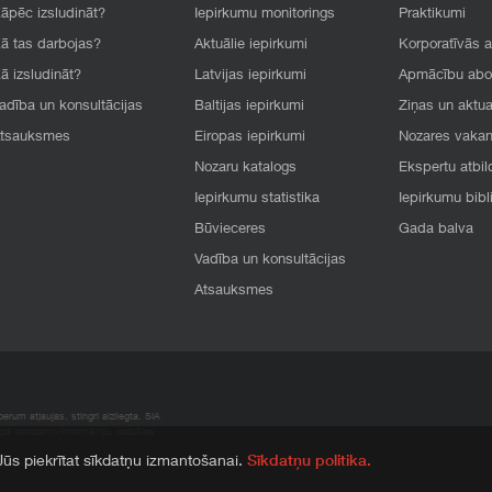
āpēc izsludināt?
Iepirkumu monitorings
Praktikumi
ā tas darbojas?
Aktuālie iepirkumi
Korporatīvās 
ā izsludināt?
Latvijas iepirkumi
Apmācību ab
adība un konsultācijas
Baltijas iepirkumi
Ziņas un aktua
tsauksmes
Eiropas iepirkumi
Nozares vaka
Nozaru katalogs
Ekspertu atbil
Iepirkumu statistika
Iepirkumu bibl
Būvieceres
Gada balva
Vadība un konsultācijas
Atsauksmes
rum atļaujas, stingri aizliegta. SIA
apā atrodamo informāciju, radušies
 Jūs piekrītat sīkdatņu izmantošanai.
Sīkdatņu politika.