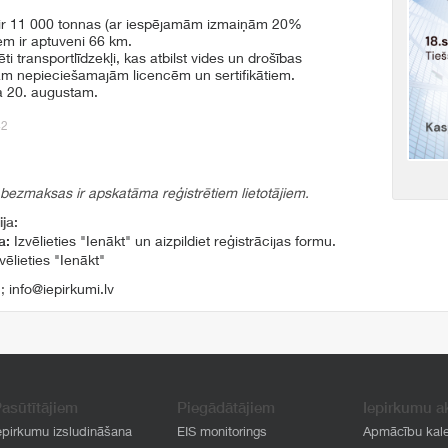
 ir 11 000 tonnas (ar iespējamām izmaiņām 20%
em ir aptuveni 66 km.
 transportlīdzekļi, kas atbilst vides un drošības
sām nepieciešamajām licencēm un sertifikātiem.
da 20. augustam.
42
 bezmaksas ir apskatāma reģistrētiem lietotājiem.
ja:
a:
Izvēlieties "Ienākt" un aizpildiet reģistrācijas formu.
vēlieties "Ienākt"
1
;
info@iepirkumi.lv
asūtītājiem
Piegādātājiem
Iepirkumu a
epirkumu izsludināšana
EIS monitorings
Apmācību kal