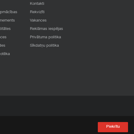
Kontakti
apmācības
Rekvizīti
onements
Vakances
litātes
Reklāmas iespējas
nces
Privātuma politika
des
Sīkdatņu politika
iotēka
Piekrītu