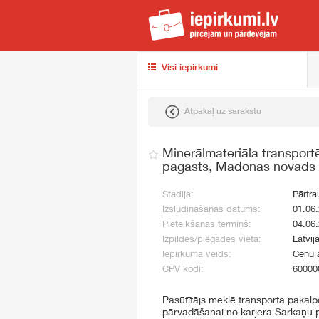
iep
Visi iepirkumi
Atpakaļ uz sarakstu
Minerālmateriāla transpor
pagasts, Madonas novads
Stadija:
Pārtra
Izsludināšanas datums:
01.06
Pieteikšanās termiņš:
04.06
Izpildes/piegādes vieta:
Latvij
Iepirkuma veids:
Cenu 
CPV kodi:
60000
Pasūtītājs meklē transporta pakal
pārvadāšanai no karjera Sarkaņu