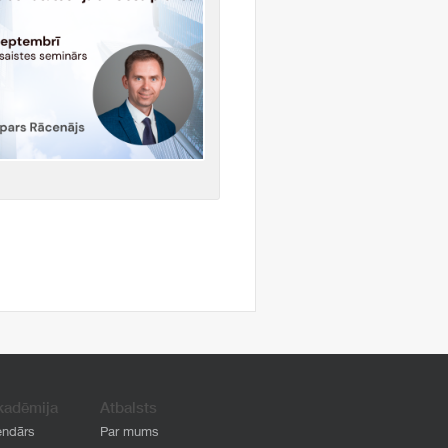
kadēmija
Atbalsts
endārs
Par mums