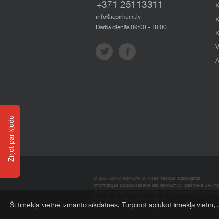
+371 25113311
K
info@iepirkumi.lv
K
Darba dienās 09:00 - 18:00
K
V
A
Ziņot par kļūdu
© 2007–2018 Iepirkumi.lv. Visas tiesības aizsargātas.
Informācijas pārpublicēšana bez iepirkumi.lv īpašnieka SIA Impe
Imperum nenes nekādu atbildību, ja, pamatojoties uz mājas l
materiāli vai citāda veida zaudējumi.
Šī tīmekļa vietne izmanto sīkdatnes. Turpinot aplūkot tīmekļa vietni,