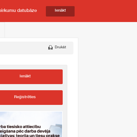
pirkumu datubāze
Ienākt
Drukāt
Ienākt
Reģistrēties