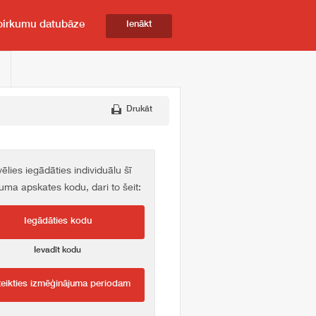
pirkumu datubāze
Ienākt
Drukāt
vēlies iegādāties individuālu šī
kuma apskates kodu, dari to šeit:
Iegādāties kodu
Ievadīt kodu
teikties izmēģinājuma periodam