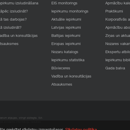
epirkumu izsludināšana
EIS monitorings
Apmācību kal
āpēc izsludināt?
Iepirkumu monitorings
Praktikumi
ā tas darbojas?
Aktuālie iepirkumi
Korporatīvās 
ā izsludināt?
Latvijas iepirkumi
Apmācību ab
adība un konsultācijas
Baltijas iepirkumi
Ziņas un aktua
tsauksmes
Eiropas iepirkumi
Nozares vaka
Nozaru katalogs
Ekspertu atbil
Iepirkumu statistika
Iepirkumu bibl
Būvieceres
Gada balva
Vadība un konsultācijas
Atsauksmes
rum atļaujas, stingri aizliegta. SIA
apā atrodamo informāciju, radušies