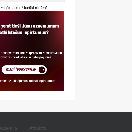
Esošs klients?
Ienākt sistēmā
kadēmija
Atbalsts