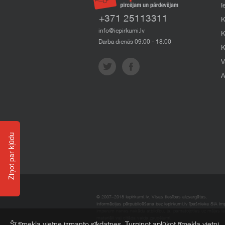
I
+371 25113311
K
info@iepirkumi.lv
K
Darba dienās 09:00 - 18:00
K
V
A
Ziņot par kļūdu
© 2007–2018 Iepirkumi.lv. Visas tiesības aizsargātas.
Informācijas pārpublicēšana bez iepirkumi.lv īpašnieka SIA Impe
Imperum nenes nekādu atbildību, ja, pamatojoties uz mājas l
materiāli vai citāda veida zaudējumi.