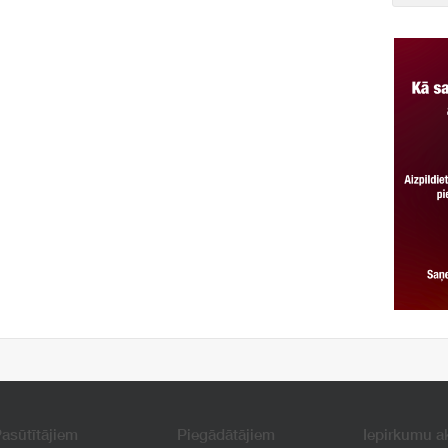
asūtītājiem
Piegādātājiem
Iepirkumu a