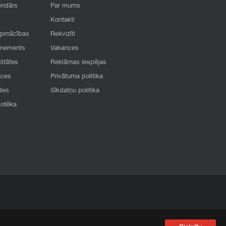
endārs
Par mums
Kontakti
apmācības
Rekvizīti
onements
Vakances
litātes
Reklāmas iespējas
nces
Privātuma politika
des
Sīkdatņu politika
iotēka