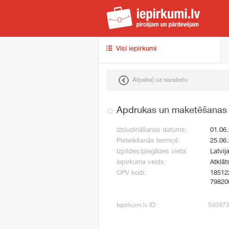
iep
Visi iepirkumi
Atpakaļ uz sarakstu
Apdrukas un maketēšanas 
Izsludināšanas datums:
01.06
Pieteikšanās termiņš:
25.06
Izpildes/piegādes vieta:
Latvij
Iepirkuma veids:
Atklāt
CPV kodi:
18512
79820
Iepirkumi.lv ID:
54097