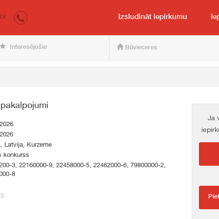
irkumi.lv
pircējam un pārdevējam
Izsludināt iepirkumu
Ie
LV
Interesējošie
Būvieceres
pakalpojumi
Ja 
.2026
iepir
.2026
a, Latvija, Kurzeme
s konkurss
200-3, 22160000-9, 22458000-5, 22462000-6, 79800000-2,
000-8
33
Pie