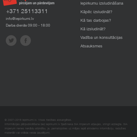
Iepirkumu izsludināšana
+371 25113311
Kāpēc izsludināt?
info@iepirkumi.lv
Kā tas darbojas?
Darba dienās 09:00 - 18:00
Kā izsludināt?
Vadība un konsultācijas
Atsauksmes
© 2007–2018 Iepirkumi.lv. Visas tiesības aizsargātas.
Informācijas pārpublicēšana bez iepirkumi.lv īpašnieka SIA Imperum atļaujas, stingri aizliegta. SIA
Imperum nenes nekādu atbildību, ja, pamatojoties uz mājas lapā atrodamo informāciju, radušies
materiāli vai citāda veida zaudējumi.