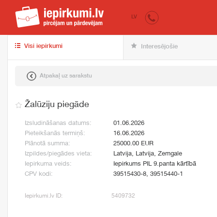
iepirkumi.lv
pir
LV
Visi iepirkumi
Interesējošie
Atpakaļ uz sarakstu
Žalūziju piegāde
Izsludināšanas datums:
01.06.2026
Pieteikšanās termiņš:
16.06.2026
Plānotā summa:
25000.00 EUR
Izpildes/piegādes vieta:
Latvija, Latvija, Zemgale
Iepirkuma veids:
Iepirkums PIL 9.panta kārtībā
CPV kodi:
39515430-8, 39515440-1
Iepirkumi.lv ID:
5409732