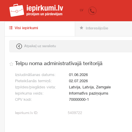
iepirkumi.lv
pir
LV
Visi iepirkumi
Interesējošie
Atpakaļ uz sarakstu
Telpu noma administratīvajā teritorijā
Izsludināšanas datums:
01.06.2026
Pieteikšanās termiņš:
02.07.2026
Izpildes/piegādes vieta:
Latvija, Latvija, Zemgale
Iepirkuma veids:
Informatīvs paziņojums
CPV kodi:
70000000-1
Iepirkumi.lv ID:
5409722