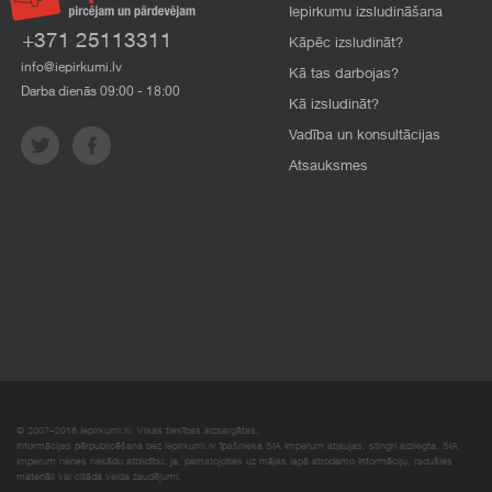
Iepirkumu izsludināšana
+371 25113311
Kāpēc izsludināt?
info@iepirkumi.lv
Kā tas darbojas?
Darba dienās 09:00 - 18:00
Kā izsludināt?
Vadība un konsultācijas
Atsauksmes
© 2007–2018 Iepirkumi.lv. Visas tiesības aizsargātas.
Informācijas pārpublicēšana bez iepirkumi.lv īpašnieka SIA Imperum atļaujas, stingri aizliegta. SIA
Imperum nenes nekādu atbildību, ja, pamatojoties uz mājas lapā atrodamo informāciju, radušies
materiāli vai citāda veida zaudējumi.