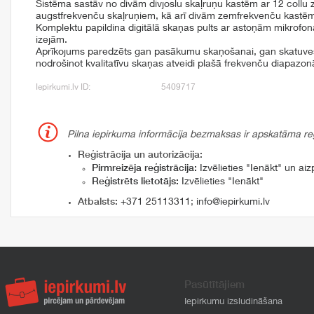
Sistēma sastāv no divām divjoslu skaļruņu kastēm ar 12 collu
augstfrekvenču skaļruņiem, kā arī divām zemfrekvenču kastēm 
Komplektu papildina digitālā skaņas pults ar astoņām mikrofo
izejām.
Aprīkojums paredzēts gan pasākumu skaņošanai, gan skatuves
nodrošinot kvalitatīvu skaņas atveidi plašā frekvenču diapazon
Iepirkumi.lv ID:
5409717
Pilna iepirkuma informācija bezmaksas ir apskatāma reģi
Reģistrācija un autorizācija:
Pirmreizēja reģistrācija:
Izvēlieties "Ienākt" un aizp
Reģistrēts lietotājs:
Izvēlieties "Ienākt"
Atbalsts:
+371 25113311
;
info@iepirkumi.lv
Pasūtītājiem
Iepirkumu izsludināšana