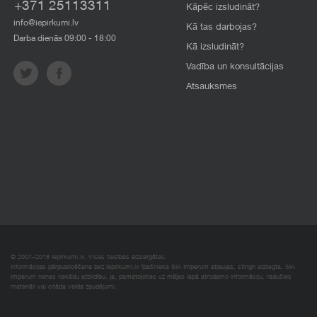
+371 25113311
Kāpēc izsludināt?
info@iepirkumi.lv
Kā tas darbojas?
Darba dienās 09:00 - 18:00
Kā izsludināt?
Vadība un konsultācijas
Atsauksmes
© 2007–2018 Iepirkumi.lv. Visas tiesības aizsargātas.
Informācijas pārpublicēšana bez iepirkumi.lv īpašnieka SIA Imperum atļaujas, stingri aizliegta. SIA
Imperum nenes nekādu atbildību, ja, pamatojoties uz mājas lapā atrodamo informāciju, radušies
materiāli vai citāda veida zaudējumi.