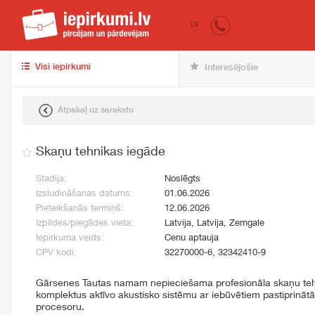
iepirkumi.lv
pir
LV
Visi iepirkumi
Interesējošie
Atpakaļ uz sarakstu
Skaņu tehnikas iegāde
Stadija:
Noslēgts
Izsludināšanas datums:
01.06.2026
Pieteikšanās termiņš:
12.06.2026
Izpildes/piegādes vieta:
Latvija, Latvija, Zemgale
Iepirkuma veids:
Cenu aptauja
CPV kodi:
32270000-6, 32342410-9
Gārsenes Tautas namam nepieciešama profesionāla skaņu tehn
komplektus aktīvo akustisko sistēmu ar iebūvētiem pastiprinātāj
procesoru.