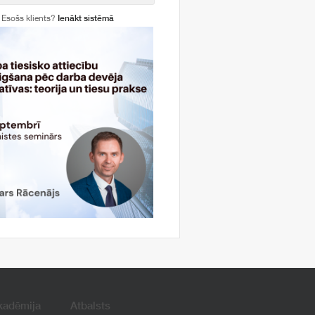
Esošs klients?
Ienākt sistēmā
kadēmija
Atbalsts