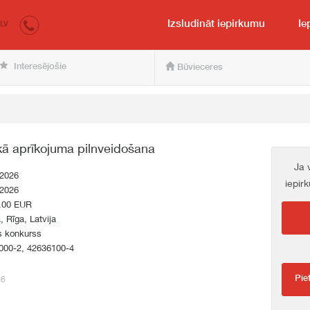
irkumi.lv
pircējam un pārdevējam
Izsludināt iepirkumu
Ie
LV
Interesējošie
Būvieceres
skā aprīkojuma pilnveidošana
Ja 
.2026
iepir
.2026
.00 EUR
a, Rīga, Latvija
s konkurss
000-2, 42636100-4
Pie
06