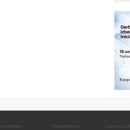
asūtītājiem
Piegādātājiem
Iepirkumu a