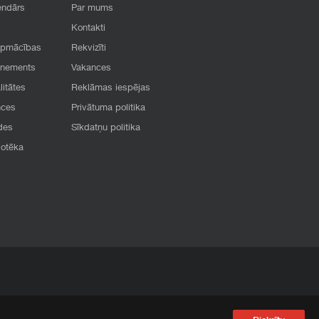
endārs
Par mums
Kontakti
apmācības
Rekvizīti
onements
Vakances
litātes
Reklāmas iespējas
nces
Privātuma politika
des
Sīkdatņu politika
iotēka