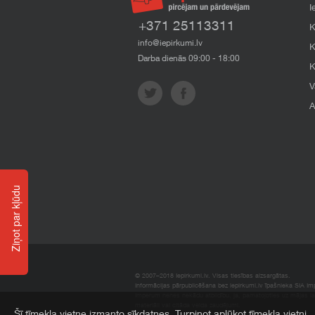
I
+371 25113311
K
info@iepirkumi.lv
K
Darba dienās 09:00 - 18:00
K
V
A
Ziņot par kļūdu
© 2007–2018 Iepirkumi.lv. Visas tiesības aizsargātas.
Informācijas pārpublicēšana bez iepirkumi.lv īpašnieka SIA Impe
Imperum nenes nekādu atbildību, ja, pamatojoties uz mājas l
materiāli vai citāda veida zaudējumi.