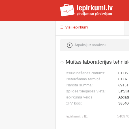
iep
Visi iepirkumi
Atpakaļ uz sarakstu
Muitas laboratorijas tehni
Izsludināšanas datums:
01.06
Pieteikšanās termiņš:
01.07
Plānotā summa:
89151
Izpildes/piegādes vieta:
Latvij
Iepirkuma veids:
Atklāt
CPV kodi:
38540
Iepirkumi.lv ID:
54097