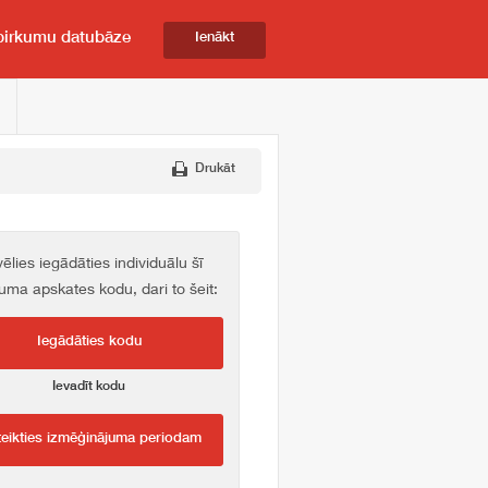
pirkumu datubāze
Ienākt
Drukāt
vēlies iegādāties individuālu šī
kuma apskates kodu, dari to šeit:
Iegādāties kodu
Ievadīt kodu
teikties izmēģinājuma periodam