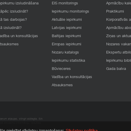
epirkumu izsludināšana
EIS monitorings
Apmācību kal
āpēc izsludināt?
Iepirkumu monitorings
Praktikumi
ā tas darbojas?
Aktuālie iepirkumi
Korporatīvās 
ā izsludināt?
Latvijas iepirkumi
Apmācību ab
adība un konsultācijas
Baltijas iepirkumi
Ziņas un aktua
tsauksmes
Eiropas iepirkumi
Nozares vaka
Nozaru katalogs
Ekspertu atbil
Iepirkumu statistika
Iepirkumu bibl
Būvieceres
Gada balva
Vadība un konsultācijas
Atsauksmes
rum atļaujas, stingri aizliegta. SIA
apā atrodamo informāciju, radušies