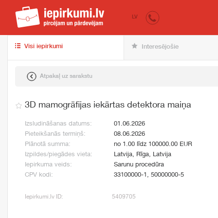
iepirkumi.lv
pir
LV
Visi iepirkumi
Interesējošie
Atpakaļ uz sarakstu
3D mamogrāfijas iekārtas detektora maiņa
Izsludināšanas datums:
01.06.2026
Pieteikšanās termiņš:
08.06.2026
Plānotā summa:
no 1.00 līdz 100000.00 EUR
Izpildes/piegādes vieta:
Latvija, Rīga, Latvija
Iepirkuma veids:
Sarunu procedūra
CPV kodi:
33100000-1, 50000000-5
Iepirkumi.lv ID:
5409705