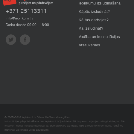
Iepirkumu izsludināšana
+371 25113311
Kāpēc izsludināt?
info@iepirkumi.lv
Kā tas darbojas?
Darba dienās 09:00 - 18:00
Kā izsludināt?
Vadība un konsultācijas
Atsauksmes
© 2007–2018 Iepirkumi.lv. Visas tiesības aizsargātas.
Informācijas pārpublicēšana bez iepirkumi.lv īpašnieka SIA Imperum atļaujas, stingri aizliegta. SIA
Imperum nenes nekādu atbildību, ja, pamatojoties uz mājas lapā atrodamo informāciju, radušies
materiāli vai citāda veida zaudējumi.