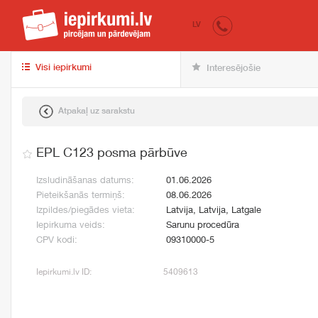
iepirkumi.lv
pir
LV
Visi iepirkumi
Interesējošie
Atpakaļ uz sarakstu
EPL C123 posma pārbūve
Izsludināšanas datums:
01.06.2026
Pieteikšanās termiņš:
08.06.2026
Izpildes/piegādes vieta:
Latvija, Latvija, Latgale
Iepirkuma veids:
Sarunu procedūra
CPV kodi:
09310000-5
Iepirkumi.lv ID:
5409613