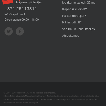
Iepirkumu izsludināšana
+371 25113311
Kāpēc izsludināt?
info@iepirkumi.lv
Kā tas darbojas?
Darba dienās 09:00 - 18:00
Kā izsludināt?
Vadība un konsultācijas
Atsauksmes
© 2007–2018 Iepirkumi.lv. Visas tiesības aizsargātas.
Informācijas pārpublicēšana bez iepirkumi.lv īpašnieka SIA Imperum atļaujas, stingri aizliegta. SIA
Imperum nenes nekādu atbildību, ja, pamatojoties uz mājas lapā atrodamo informāciju, radušies
materiāli vai citāda veida zaudējumi.