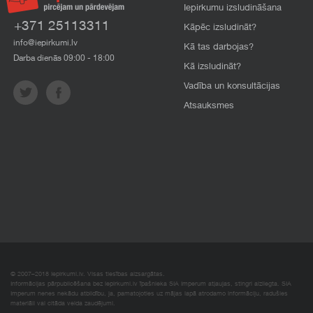
Iepirkumu izsludināšana
+371 25113311
Kāpēc izsludināt?
info@iepirkumi.lv
Kā tas darbojas?
Darba dienās 09:00 - 18:00
Kā izsludināt?
Vadība un konsultācijas
Atsauksmes
© 2007–2018 Iepirkumi.lv. Visas tiesības aizsargātas.
Informācijas pārpublicēšana bez iepirkumi.lv īpašnieka SIA Imperum atļaujas, stingri aizliegta. SIA
Imperum nenes nekādu atbildību, ja, pamatojoties uz mājas lapā atrodamo informāciju, radušies
materiāli vai citāda veida zaudējumi.