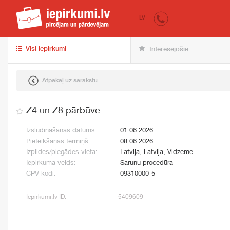
iepirkumi.lv
pir
LV
Visi iepirkumi
Interesējošie
Atpakaļ uz sarakstu
Z4 un Z8 pārbūve
Izsludināšanas datums:
01.06.2026
Pieteikšanās termiņš:
08.06.2026
Izpildes/piegādes vieta:
Latvija, Latvija, Vidzeme
Iepirkuma veids:
Sarunu procedūra
CPV kodi:
09310000-5
Iepirkumi.lv ID:
5409609