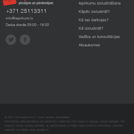
Iepirkumu izsludināšana
+371 25113311
Kāpēc izsludināt?
info@iepirkumi.lv
Kā tas darbojas?
Darba dienās 09:00 - 18:00
Kā izsludināt?
Vadība un konsultācijas
Atsauksmes
© 2007–2018 Iepirkumi.lv. Visas tiesības aizsargātas.
Informācijas pārpublicēšana bez iepirkumi.lv īpašnieka SIA Imperum atļaujas, stingri aizliegta. SIA
Imperum nenes nekādu atbildību, ja, pamatojoties uz mājas lapā atrodamo informāciju, radušies
materiāli vai citāda veida zaudējumi.