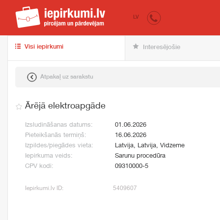
iepirkumi.lv
pir
LV
Visi iepirkumi
Interesējošie
Atpakaļ uz sarakstu
Ārējā elektroapgāde
Izsludināšanas datums:
01.06.2026
Pieteikšanās termiņš:
16.06.2026
Izpildes/piegādes vieta:
Latvija, Latvija, Vidzeme
Iepirkuma veids:
Sarunu procedūra
CPV kodi:
09310000-5
Iepirkumi.lv ID:
5409607