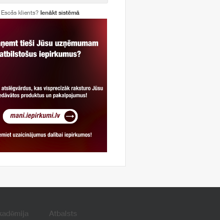
Esošs klients?
Ienākt sistēmā
kadēmija
Atbalsts