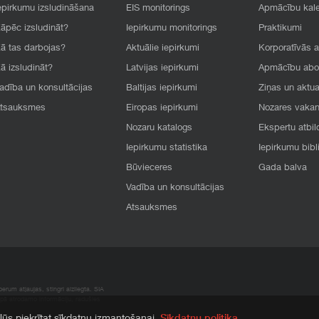
epirkumu izsludināšana
EIS monitorings
Apmācību kal
āpēc izsludināt?
Iepirkumu monitorings
Praktikumi
ā tas darbojas?
Aktuālie iepirkumi
Korporatīvās 
ā izsludināt?
Latvijas iepirkumi
Apmācību ab
adība un konsultācijas
Baltijas iepirkumi
Ziņas un aktua
tsauksmes
Eiropas iepirkumi
Nozares vaka
Nozaru katalogs
Ekspertu atbil
Iepirkumu statistika
Iepirkumu bibl
Būvieceres
Gada balva
Vadība un konsultācijas
Atsauksmes
rum atļaujas, stingri aizliegta. SIA
apā atrodamo informāciju, radušies