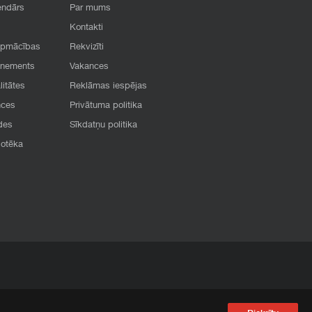
endārs
Par mums
Kontakti
apmācības
Rekvizīti
onements
Vakances
litātes
Reklāmas iespējas
nces
Privātuma politika
des
Sīkdatņu politika
iotēka