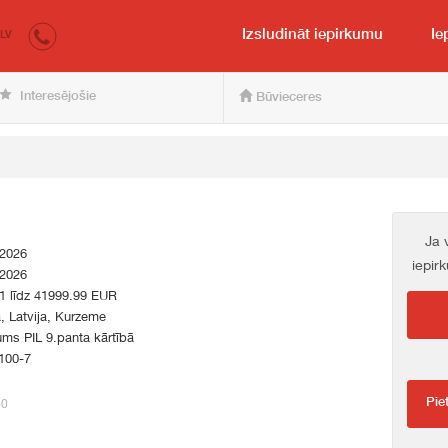
irkumi.lv
pircējam un pārdevējam
Izsludināt iepirkumu
Ie
LV
Interesējošie
Būvieceres
Ja 
.2026
iepir
.2026
1 līdz 41999.99 EUR
a, Latvija, Kurzeme
ums PIL 9.panta kārtībā
100-7
Pie
60