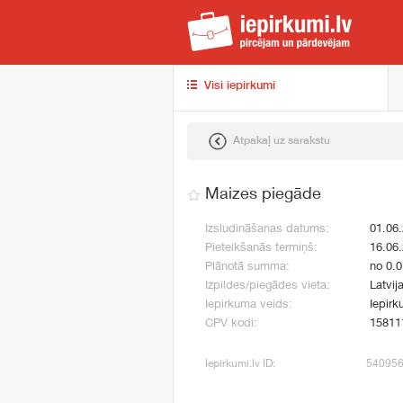
iep
Visi iepirkumi
Atpakaļ uz sarakstu
Maizes piegāde
Izsludināšanas datums:
01.06
Pieteikšanās termiņš:
16.06
Plānotā summa:
no 0.0
Izpildes/piegādes vieta:
Latvij
Iepirkuma veids:
Iepirk
CPV kodi:
15811
Iepirkumi.lv ID:
54095