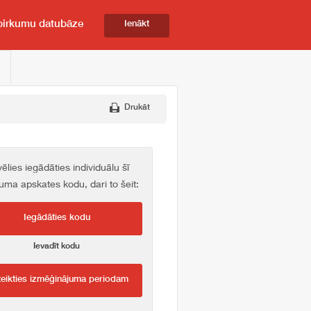
pirkumu datubāze
Ienākt
Drukāt
vēlies iegādāties individuālu šī
kuma apskates kodu, dari to šeit:
Iegādāties kodu
Ievadīt kodu
teikties izmēģinājuma periodam