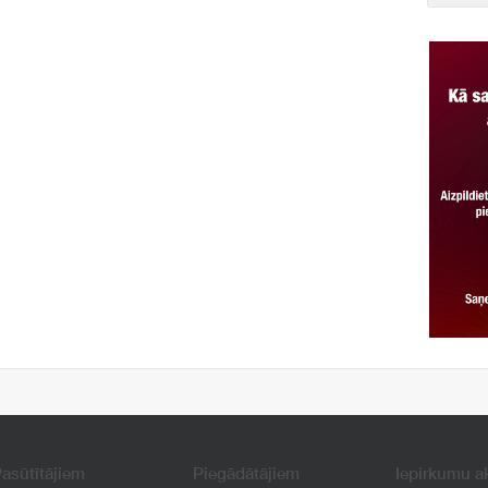
asūtītājiem
Piegādātājiem
Iepirkumu a