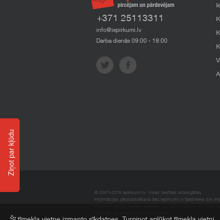
I
+371 25113311
K
info@iepirkumi.lv
K
Darba dienās 09:00 - 18:00
K
V
A
Ziņot par kļūdu
© 2007–2018 Iepirkumi.lv. Visas tiesības aizsargātas.
Informācijas pārpublicēšana bez iepirkumi.lv īpašnieka SIA Impe
Imperum nenes nekādu atbildību, ja, pamatojoties uz mājas l
materiāli vai citāda veida zaudējumi.