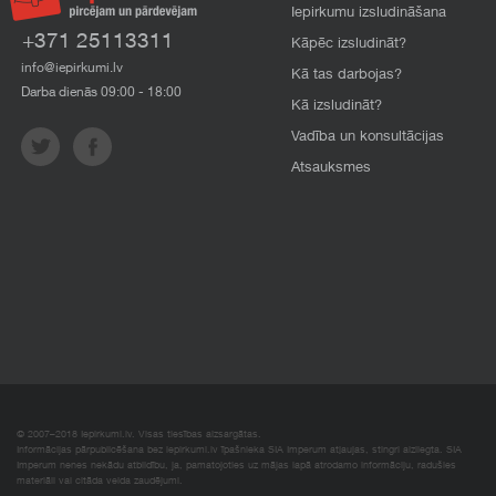
Iepirkumu izsludināšana
+371 25113311
Kāpēc izsludināt?
info@iepirkumi.lv
Kā tas darbojas?
Darba dienās 09:00 - 18:00
Kā izsludināt?
Vadība un konsultācijas
Atsauksmes
© 2007–2018 Iepirkumi.lv. Visas tiesības aizsargātas.
Informācijas pārpublicēšana bez iepirkumi.lv īpašnieka SIA Imperum atļaujas, stingri aizliegta. SIA
Imperum nenes nekādu atbildību, ja, pamatojoties uz mājas lapā atrodamo informāciju, radušies
materiāli vai citāda veida zaudējumi.