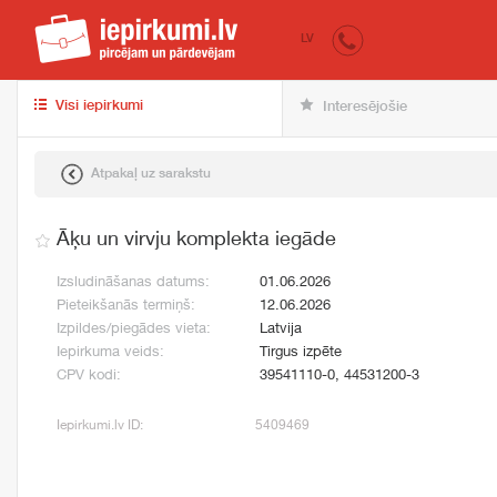
iepirkumi.lv
pir
LV
Visi iepirkumi
Interesējošie
Atpakaļ uz sarakstu
Āķu un virvju komplekta iegāde
Izsludināšanas datums:
01.06.2026
Pieteikšanās termiņš:
12.06.2026
Izpildes/piegādes vieta:
Latvija
Iepirkuma veids:
Tirgus izpēte
CPV kodi:
39541110-0, 44531200-3
Iepirkumi.lv ID:
5409469