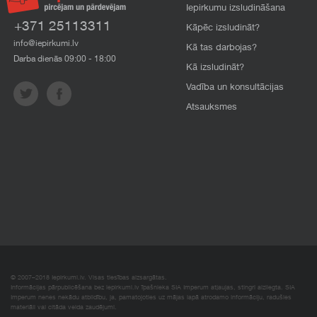
Iepirkumu izsludināšana
+371 25113311
Kāpēc izsludināt?
info@iepirkumi.lv
Kā tas darbojas?
Darba dienās 09:00 - 18:00
Kā izsludināt?
Vadība un konsultācijas
Atsauksmes
© 2007–2018 Iepirkumi.lv. Visas tiesības aizsargātas.
Informācijas pārpublicēšana bez iepirkumi.lv īpašnieka SIA Imperum atļaujas, stingri aizliegta. SIA
Imperum nenes nekādu atbildību, ja, pamatojoties uz mājas lapā atrodamo informāciju, radušies
materiāli vai citāda veida zaudējumi.