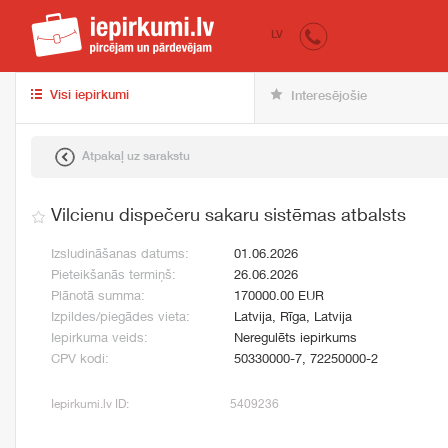
iepirkumi.lv
pir
LV
Visi iepirkumi
Interesējošie
Atpakaļ uz sarakstu
Vilcienu dispečeru sakaru sistēmas atbalsts
Izsludināšanas datums:
01.06.2026
Pieteikšanās termiņš:
26.06.2026
Plānotā summa:
170000.00 EUR
Izpildes/piegādes vieta:
Latvija, Rīga, Latvija
Iepirkuma veids:
Neregulēts iepirkums
CPV kodi:
50330000-7, 72250000-2
Iepirkumi.lv ID:
5409236