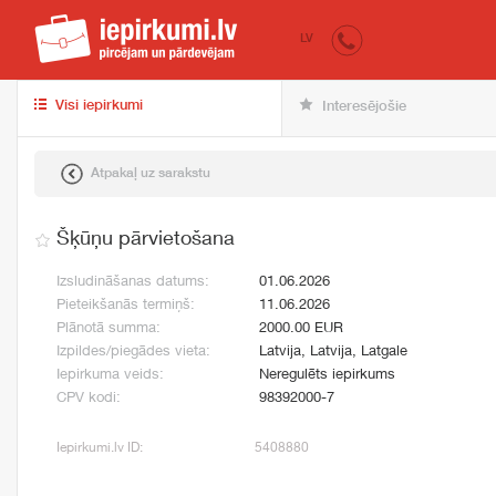
iepirkumi.lv
pir
LV
Visi iepirkumi
Interesējošie
Atpakaļ uz sarakstu
Šķūņu pārvietošana
Izsludināšanas datums:
01.06.2026
Pieteikšanās termiņš:
11.06.2026
Plānotā summa:
2000.00 EUR
Izpildes/piegādes vieta:
Latvija, Latvija, Latgale
Iepirkuma veids:
Neregulēts iepirkums
CPV kodi:
98392000-7
Iepirkumi.lv ID:
5408880