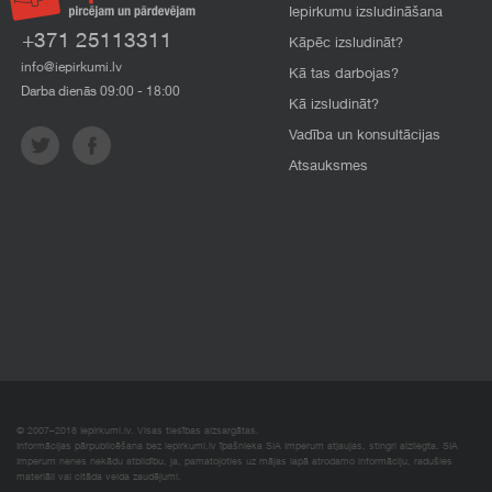
Iepirkumu izsludināšana
+371 25113311
Kāpēc izsludināt?
info@iepirkumi.lv
Kā tas darbojas?
Darba dienās 09:00 - 18:00
Kā izsludināt?
Vadība un konsultācijas
Atsauksmes
© 2007–2018 Iepirkumi.lv. Visas tiesības aizsargātas.
Informācijas pārpublicēšana bez iepirkumi.lv īpašnieka SIA Imperum atļaujas, stingri aizliegta. SIA
Imperum nenes nekādu atbildību, ja, pamatojoties uz mājas lapā atrodamo informāciju, radušies
materiāli vai citāda veida zaudējumi.