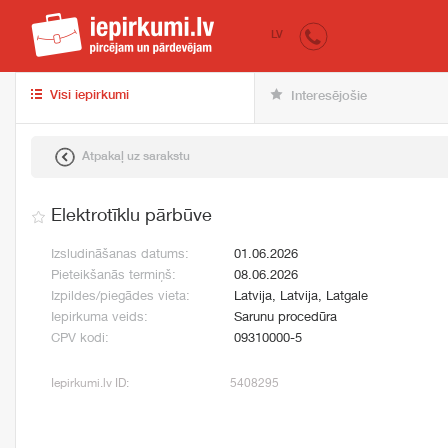
iepirkumi.lv
pir
LV
Visi iepirkumi
Interesējošie
Atpakaļ uz sarakstu
Elektrotīklu pārbūve
Izsludināšanas datums:
01.06.2026
Pieteikšanās termiņš:
08.06.2026
Izpildes/piegādes vieta:
Latvija, Latvija, Latgale
Iepirkuma veids:
Sarunu procedūra
CPV kodi:
09310000-5
Iepirkumi.lv ID:
5408295