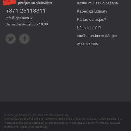
Iepirkumu izsludināšana
+371 25113311
Kāpēc izsludināt?
info@iepirkumi.lv
Kā tas darbojas?
Darba dienās 09:00 - 18:00
Kā izsludināt?
Vadība un konsultācijas
Atsauksmes
© 2007–2018 Iepirkumi.lv. Visas tiesības aizsargātas.
Informācijas pārpublicēšana bez iepirkumi.lv īpašnieka SIA Imperum atļaujas, stingri aizliegta. SIA
Imperum nenes nekādu atbildību, ja, pamatojoties uz mājas lapā atrodamo informāciju, radušies
materiāli vai citāda veida zaudējumi.