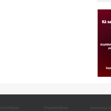
asūtītājiem
Piegādātājiem
Iepirkumu a