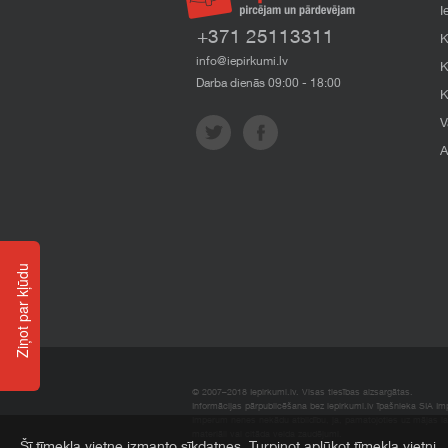
I
+371 25113311
K
info@iepirkumi.lv
K
Darba dienās 09:00 - 18:00
K
V
A
Ziņot par kļūdu
© 2007–2018 Iepirkumi.lv. Visas tiesības aizsargātas.
Informācijas pārpublicēšana bez iepirkumi.lv īpašnieka SIA Impe
Imperum nenes nekādu atbildību, ja, pamatojoties uz mājas l
materiāli vai citāda veida zaudējumi.