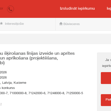
irkumi.lv
pircējam un pārdevējam
Izsludināt iepirkumu
Ie
LV
Interesējošie
Būvieceres
u šķirošanas līnijas izveide un aprites
un aprīkošana (projektēšana,
Ja 
bi)
iepir
.2026
.2026
a, Latvija, Kurzeme
s konkurss
000-7, 71000000-8, 71242000-6, 71248000-8, 71250000-5
Pie
42