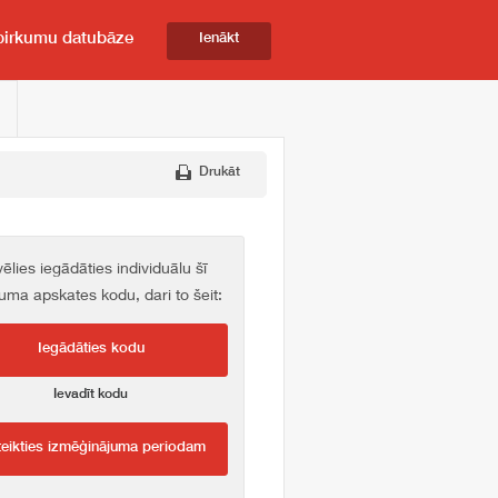
pirkumu datubāze
Ienākt
Drukāt
vēlies iegādāties individuālu šī
kuma apskates kodu, dari to šeit:
Iegādāties kodu
Ievadīt kodu
teikties izmēģinājuma periodam