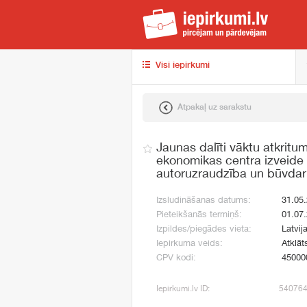
iep
Visi iepirkumi
Atpakaļ uz sarakstu
Jaunas dalīti vāktu atkritum
ekonomikas centra izveide 
autoruzraudzība un būvdar
Izsludināšanas datums:
31.05
Pieteikšanās termiņš:
01.07
Izpildes/piegādes vieta:
Latvij
Iepirkuma veids:
Atklāt
CPV kodi:
45000
Iepirkumi.lv ID:
54076