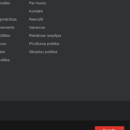
endārs
Par mums
Kontakti
apmācības
Rekvizīti
onements
Vakances
litātes
Reklāmas iespējas
nces
Privātuma politika
des
Sīkdatņu politika
iotēka