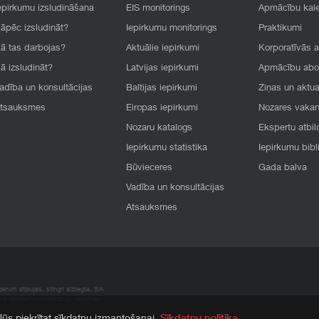
epirkumu izsludināšana
EIS monitorings
Apmācību kal
āpēc izsludināt?
Iepirkumu monitorings
Praktikumi
ā tas darbojas?
Aktuālie iepirkumi
Korporatīvās 
ā izsludināt?
Latvijas iepirkumi
Apmācību ab
adība un konsultācijas
Baltijas iepirkumi
Ziņas un aktua
tsauksmes
Eiropas iepirkumi
Nozares vaka
Nozaru katalogs
Ekspertu atbil
Iepirkumu statistika
Iepirkumu bibl
Būvieceres
Gada balva
Vadība un konsultācijas
Atsauksmes
rum atļaujas, stingri aizliegta. SIA
apā atrodamo informāciju, radušies