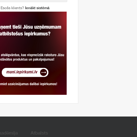
Esošs klients?
Ienākt sistēmā
kadēmija
Atbalsts