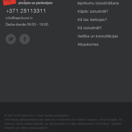
Iepirkumu izsludināšana
+371 25113311
Kāpēc izsludināt?
info@iepirkumi.lv
Kā tas darbojas?
Darba dienās 09:00 - 18:00
Kā izsludināt?
Vadība un konsultācijas
Atsauksmes
© 2007–2018 Iepirkumi.lv. Visas tiesības aizsargātas.
Informācijas pārpublicēšana bez iepirkumi.lv īpašnieka SIA Imperum atļaujas, stingri aizliegta. SIA
Imperum nenes nekādu atbildību, ja, pamatojoties uz mājas lapā atrodamo informāciju, radušies
materiāli vai citāda veida zaudējumi.