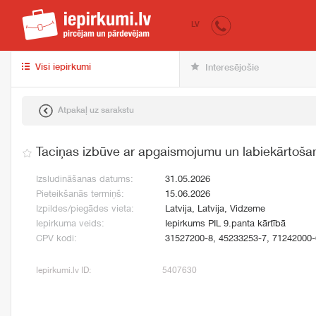
iepirkumi.lv
pir
LV
Visi iepirkumi
Interesējošie
Atpakaļ uz sarakstu
Taciņas izbūve ar apgaismojumu un labiekārtoša
Izsludināšanas datums:
31.05.2026
Pieteikšanās termiņš:
15.06.2026
Izpildes/piegādes vieta:
Latvija, Latvija, Vidzeme
Iepirkuma veids:
Iepirkums PIL 9.panta kārtībā
CPV kodi:
31527200-8, 45233253-7, 71242000-
Iepirkumi.lv ID:
5407630