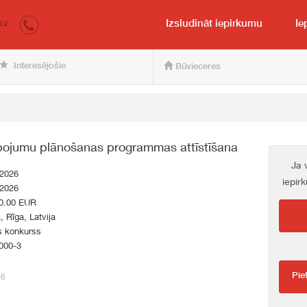
irkumi.lv
pircējam un pārdevējam
Izsludināt iepirkumu
Ie
LV
Interesējošie
Būvieceres
lpojumu plānošanas programmas attīstīšana
Ja 
.2026
iepir
.2026
0.00 EUR
a, Rīga, Latvija
s konkurss
000-3
Pie
26