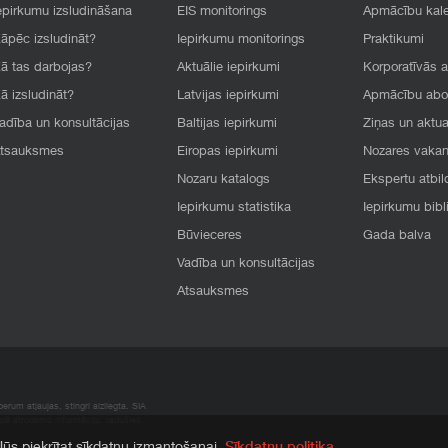
epirkumu izsludināšana
EIS monitorings
Apmācību kal
āpēc izsludināt?
Iepirkumu monitorings
Praktikumi
ā tas darbojas?
Aktuālie iepirkumi
Korporatīvās 
ā izsludināt?
Latvijas iepirkumi
Apmācību ab
adība un konsultācijas
Baltijas iepirkumi
Ziņas un aktua
tsauksmes
Eiropas iepirkumi
Nozares vaka
Nozaru katalogs
Ekspertu atbil
Iepirkumu statistika
Iepirkumu bibl
Būvieceres
Gada balva
Vadība un konsultācijas
Atsauksmes
rum atļaujas, stingri aizliegta. SIA
apā atrodamo informāciju, radušies