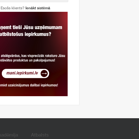
Esošs klients?
Ienākt sistēmā
kadēmija
Atbalsts