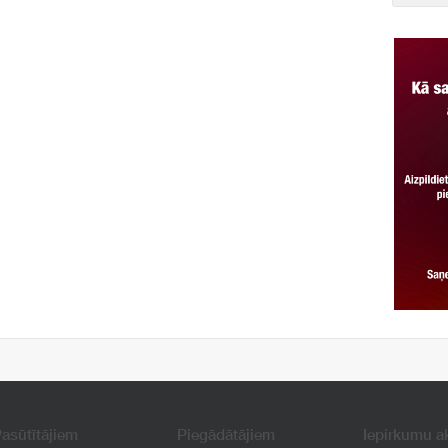
asūtītājiem
Piegādātājiem
Iepirkumu a