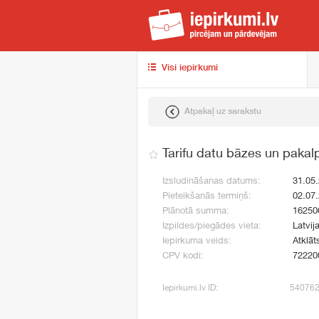
iep
Visi iepirkumi
Atpakaļ uz sarakstu
Tarifu datu bāzes un paka
Izsludināšanas datums:
31.05
Pieteikšanās termiņš:
02.07
Plānotā summa:
16250
Izpildes/piegādes vieta:
Latvij
Iepirkuma veids:
Atklāt
CPV kodi:
72220
Iepirkumi.lv ID:
54076