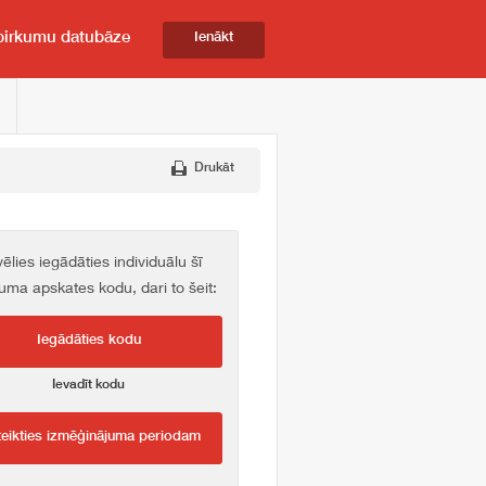
pirkumu datubāze
Ienākt
Drukāt
vēlies iegādāties individuālu šī
kuma apskates kodu, dari to šeit:
Iegādāties kodu
Ievadīt kodu
teikties izmēģinājuma periodam