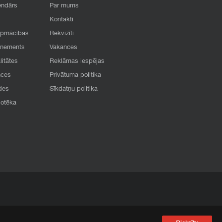
endārs
Par mums
Kontakti
apmācības
Rekvizīti
onements
Vakances
litātes
Reklāmas iespējas
nces
Privātuma politika
des
Sīkdatņu politika
iotēka