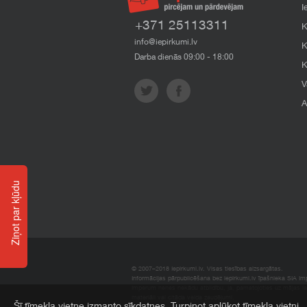
I
+371 25113311
K
info@iepirkumi.lv
K
Darba dienās 09:00 - 18:00
K
V
A
Ziņot par kļūdu
© 2007–2018 Iepirkumi.lv. Visas tiesības aizsargātas.
Informācijas pārpublicēšana bez iepirkumi.lv īpašnieka SIA Impe
Imperum nenes nekādu atbildību, ja, pamatojoties uz mājas l
materiāli vai citāda veida zaudējumi.