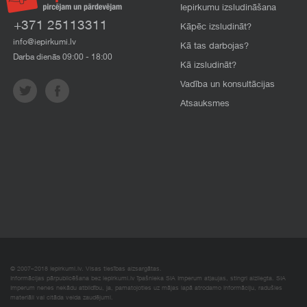
Iepirkumu izsludināšana
+371 25113311
Kāpēc izsludināt?
info@iepirkumi.lv
Kā tas darbojas?
Darba dienās 09:00 - 18:00
Kā izsludināt?
Vadība un konsultācijas
Atsauksmes
© 2007–2018 Iepirkumi.lv. Visas tiesības aizsargātas.
Informācijas pārpublicēšana bez iepirkumi.lv īpašnieka SIA Imperum atļaujas, stingri aizliegta. SIA
Imperum nenes nekādu atbildību, ja, pamatojoties uz mājas lapā atrodamo informāciju, radušies
materiāli vai citāda veida zaudējumi.