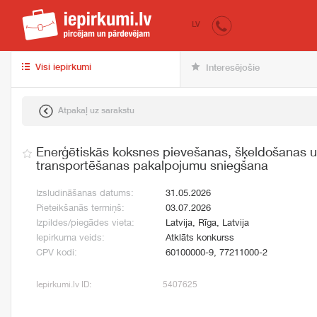
iepirkumi.lv
pir
LV
Visi iepirkumi
Interesējošie
Atpakaļ uz sarakstu
Enerģētiskās koksnes pievešanas, šķeldošanas u
transportēšanas pakalpojumu sniegšana
Izsludināšanas datums:
31.05.2026
Pieteikšanās termiņš:
03.07.2026
Izpildes/piegādes vieta:
Latvija, Rīga, Latvija
Iepirkuma veids:
Atklāts konkurss
CPV kodi:
60100000-9, 77211000-2
Iepirkumi.lv ID:
5407625