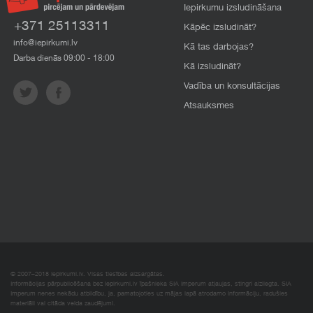
Iepirkumu izsludināšana
+371 25113311
Kāpēc izsludināt?
info@iepirkumi.lv
Kā tas darbojas?
Darba dienās 09:00 - 18:00
Kā izsludināt?
Vadība un konsultācijas
Atsauksmes
© 2007–2018 Iepirkumi.lv. Visas tiesības aizsargātas.
Informācijas pārpublicēšana bez iepirkumi.lv īpašnieka SIA Imperum atļaujas, stingri aizliegta. SIA
Imperum nenes nekādu atbildību, ja, pamatojoties uz mājas lapā atrodamo informāciju, radušies
materiāli vai citāda veida zaudējumi.