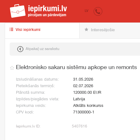
iepirkumi.lv
pir
LV
Visi iepirkumi
Interesējošie
Atpakaļ uz sarakstu
Elektronisko sakaru sistēmu apkope un remonts
Izsludināšanas datums:
31.05.2026
Pieteikšanās termiņš:
02.07.2026
Plānotā summa:
120000.00 EUR
Izpildes/piegādes vieta:
Latvija
Iepirkuma veids:
Atklāts konkurss
CPV kodi:
71300000-1
Iepirkumi.lv ID:
5407616