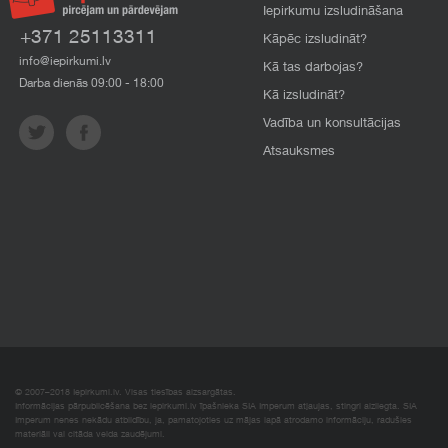
Iepirkumu izsludināšana
+371 25113311
Kāpēc izsludināt?
info@iepirkumi.lv
Kā tas darbojas?
Darba dienās 09:00 - 18:00
Kā izsludināt?
Vadība un konsultācijas
Atsauksmes
© 2007–2018 Iepirkumi.lv. Visas tiesības aizsargātas.
Informācijas pārpublicēšana bez iepirkumi.lv īpašnieka SIA Imperum atļaujas, stingri aizliegta. SIA
Imperum nenes nekādu atbildību, ja, pamatojoties uz mājas lapā atrodamo informāciju, radušies
materiāli vai citāda veida zaudējumi.