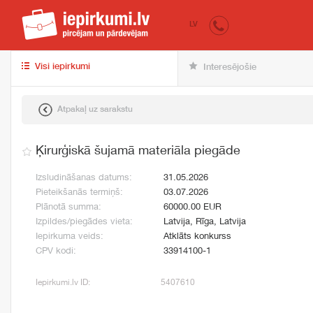
iepirkumi.lv
pir
LV
Visi iepirkumi
Interesējošie
Atpakaļ uz sarakstu
Ķirurģiskā šujamā materiāla piegāde
Izsludināšanas datums:
31.05.2026
Pieteikšanās termiņš:
03.07.2026
Plānotā summa:
60000.00 EUR
Izpildes/piegādes vieta:
Latvija, Rīga, Latvija
Iepirkuma veids:
Atklāts konkurss
CPV kodi:
33914100-1
Iepirkumi.lv ID:
5407610