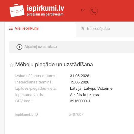
iepirkumi.lv
pir
LV
Visi iepirkumi
Interesējošie
Atpakaļ uz sarakstu
Mēbeļu piegāde un uzstādīšana
Izsludināšanas datums:
31.05.2026
Pieteikšanās termiņš:
15.06.2026
Izpildes/piegādes vieta:
Latvija, Latvija, Vidzeme
Iepirkuma veids:
Atklāts konkurss
CPV kodi:
39160000-1
Iepirkumi.lv ID:
5407607