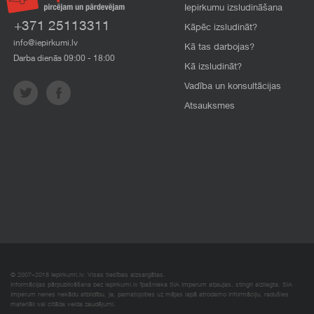
Iepirkumu izsludināšana
+371 25113311
Kāpēc izsludināt?
info@iepirkumi.lv
Kā tas darbojas?
Darba dienās 09:00 - 18:00
Kā izsludināt?
Vadība un konsultācijas
Atsauksmes
© 2007–2018 Iepirkumi.lv. Visas tiesības aizsargātas.
Informācijas pārpublicēšana bez iepirkumi.lv īpašnieka SIA Imperum atļaujas, stingri aizliegta. SIA
Imperum nenes nekādu atbildību, ja, pamatojoties uz mājas lapā atrodamo informāciju, radušies
materiāli vai citāda veida zaudējumi.