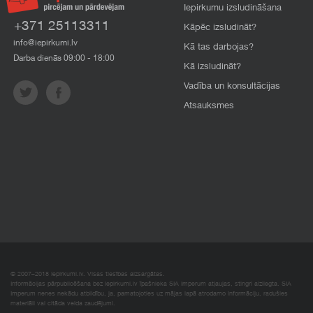
Iepirkumu izsludināšana
+371 25113311
Kāpēc izsludināt?
info@iepirkumi.lv
Kā tas darbojas?
Darba dienās 09:00 - 18:00
Kā izsludināt?
Vadība un konsultācijas
Atsauksmes
© 2007–2018 Iepirkumi.lv. Visas tiesības aizsargātas.
Informācijas pārpublicēšana bez iepirkumi.lv īpašnieka SIA Imperum atļaujas, stingri aizliegta. SIA
Imperum nenes nekādu atbildību, ja, pamatojoties uz mājas lapā atrodamo informāciju, radušies
materiāli vai citāda veida zaudējumi.