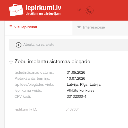
iepirkumi.lv
pir
LV
Visi iepirkumi
Interesējošie
Atpakaļ uz sarakstu
Zobu implantu sistēmas piegāde
Izsludināšanas datums:
31.05.2026
Pieteikšanās termiņš:
10.07.2026
Izpildes/piegādes vieta:
Latvija, Rīga, Latvija
Iepirkuma veids:
Atklāts konkurss
CPV kodi:
33132000-4
Iepirkumi.lv ID:
5407604