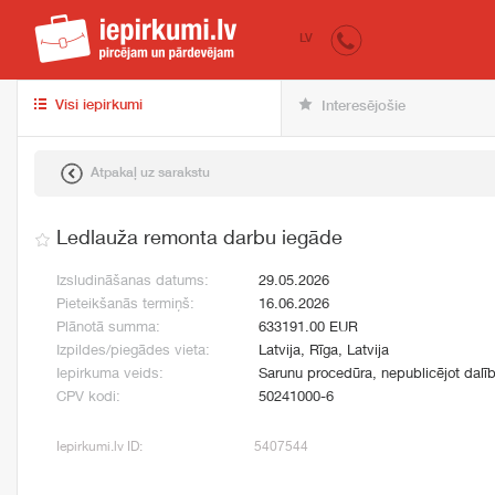
iepirkumi.lv
pir
LV
Visi iepirkumi
Interesējošie
Atpakaļ uz sarakstu
Ledlauža remonta darbu iegāde
Izsludināšanas datums:
29.05.2026
Pieteikšanās termiņš:
16.06.2026
Plānotā summa:
633191.00 EUR
Izpildes/piegādes vieta:
Latvija, Rīga, Latvija
Iepirkuma veids:
Sarunu procedūra, nepublicējot dalīb
CPV kodi:
50241000-6
Iepirkumi.lv ID:
5407544