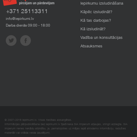
Iepirkumu izsludināšana
+371 25113311
Kāpēc izsludināt?
info@iepirkumi.lv
Kā tas darbojas?
Darba dienās 09:00 - 18:00
Kā izsludināt?
Vadība un konsultācijas
Atsauksmes
© 2007–2018 Iepirkumi.lv. Visas tiesības aizsargātas.
Informācijas pārpublicēšana bez iepirkumi.lv īpašnieka SIA Imperum atļaujas, stingri aizliegta. SIA
Imperum nenes nekādu atbildību, ja, pamatojoties uz mājas lapā atrodamo informāciju, radušies
materiāli vai citāda veida zaudējumi.