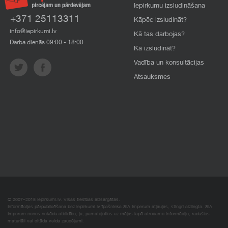
Iepirkumu izsludināšana
+371 25113311
Kāpēc izsludināt?
info@iepirkumi.lv
Kā tas darbojas?
Darba dienās 09:00 - 18:00
Kā izsludināt?
Vadība un konsultācijas
Atsauksmes
© 2007–2018 Iepirkumi.lv. Visas tiesības aizsargātas.
Informācijas pārpublicēšana bez iepirkumi.lv īpašnieka SIA Imperum atļaujas, stingri aizliegta. SIA
Imperum nenes nekādu atbildību, ja, pamatojoties uz mājas lapā atrodamo informāciju, radušies
materiāli vai citāda veida zaudējumi.