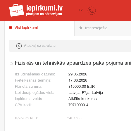
iepirkumi.lv
pir
LV
Visi iepirkumi
Interesējošie
Atpakaļ uz sarakstu
Fiziskās un tehniskās apsardzes pakalpojuma sn
Izsludināšanas datums:
29.05.2026
Pieteikšanās termiņš:
17.06.2026
Plānotā summa:
315000.00 EUR
Izpildes/piegādes vieta:
Latvija, Rīga, Latvija
Iepirkuma veids:
Atklāts konkurss
CPV kodi:
79710000-4
Iepirkumi.lv ID:
5407538