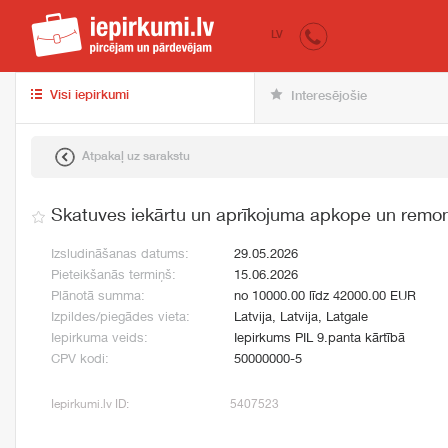
iepirkumi.lv
pir
LV
Visi iepirkumi
Interesējošie
Atpakaļ uz sarakstu
Skatuves iekārtu un aprīkojuma apkope un remo
Izsludināšanas datums:
29.05.2026
Pieteikšanās termiņš:
15.06.2026
Plānotā summa:
no 10000.00 līdz 42000.00 EUR
Izpildes/piegādes vieta:
Latvija, Latvija, Latgale
Iepirkuma veids:
Iepirkums PIL 9.panta kārtībā
CPV kodi:
50000000-5
Iepirkumi.lv ID:
5407523