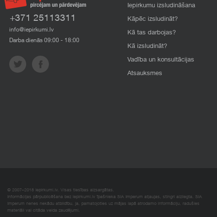
Iepirkumu izsludināšana
+371 25113311
Kāpēc izsludināt?
info@iepirkumi.lv
Kā tas darbojas?
Darba dienās 09:00 - 18:00
Kā izsludināt?
Vadība un konsultācijas
Atsauksmes
© 2007–2018 Iepirkumi.lv. Visas tiesības aizsargātas.
Informācijas pārpublicēšana bez iepirkumi.lv īpašnieka SIA Imperum atļaujas, stingri aizliegta. SIA
Imperum nenes nekādu atbildību, ja, pamatojoties uz mājas lapā atrodamo informāciju, radušies
materiāli vai citāda veida zaudējumi.