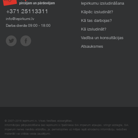
Iepirkumu izsludināšana
+371 25113311
Kāpēc izsludināt?
info@iepirkumi.lv
Kā tas darbojas?
Darba dienās 09:00 - 18:00
Kā izsludināt?
Vadība un konsultācijas
Atsauksmes
© 2007–2018 Iepirkumi.lv. Visas tiesības aizsargātas.
Informācijas pārpublicēšana bez iepirkumi.lv īpašnieka SIA Imperum atļaujas, stingri aizliegta. SIA
Imperum nenes nekādu atbildību, ja, pamatojoties uz mājas lapā atrodamo informāciju, radušies
materiāli vai citāda veida zaudējumi.