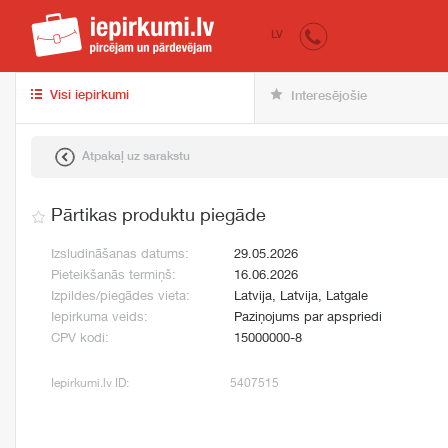
iepirkumi.lv
pir
LV
Visi iepirkumi
Interesējošie
Atpakaļ uz sarakstu
Pārtikas produktu piegāde
Izsludināšanas datums:
29.05.2026
Pieteikšanās termiņš:
16.06.2026
Izpildes/piegādes vieta:
Latvija, Latvija, Latgale
Iepirkuma veids:
Paziņojums par apspriedi
CPV kodi:
15000000-8
Iepirkumi.lv ID:
5407515