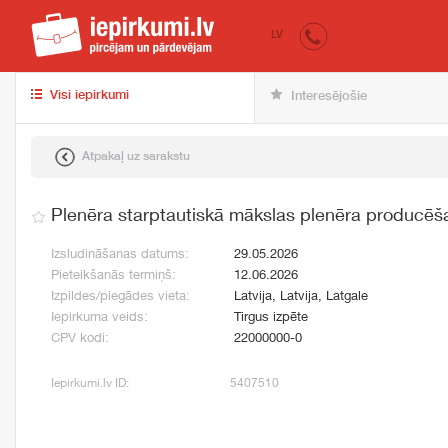
iepirkumi.lv
pir
LV
Visi iepirkumi
Interesējošie
Atpakaļ uz sarakstu
Plenēra starptautiskā mākslas plenēra producēš
Izsludināšanas datums:
29.05.2026
Pieteikšanās termiņš:
12.06.2026
Izpildes/piegādes vieta:
Latvija, Latvija, Latgale
Iepirkuma veids:
Tirgus izpēte
CPV kodi:
22000000-0
Iepirkumi.lv ID:
5407510