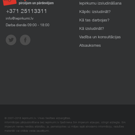
Iepirkumu izsludināšana
+371 25113311
Kāpēc izsludināt?
info@iepirkumi.lv
Kā tas darbojas?
Darba dienās 09:00 - 18:00
Kā izsludināt?
Vadība un konsultācijas
Atsauksmes
© 2007–2018 Iepirkumi.lv. Visas tiesības aizsargātas.
Informācijas pārpublicēšana bez iepirkumi.lv īpašnieka SIA Imperum atļaujas, stingri aizliegta. SIA
Imperum nenes nekādu atbildību, ja, pamatojoties uz mājas lapā atrodamo informāciju, radušies
materiāli vai citāda veida zaudējumi.