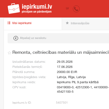
iepirkumi.lv
pir
LV
Visi iepirkumi
Interesējošie
Atpakaļ uz sarakstu
Remonta, celtniecības materiālu un mājsaimniec
Izsludināšanas datums:
29.05.2026
Pieteikšanās termiņš:
17.06.2026
Plānotā summa:
20000.00 EUR
Izpildes/piegādes vieta:
Latvija, Rīga, Latvija
Iepirkuma veids:
Iepirkums PIL 9.panta kārtībā
CPV kodi:
03419000-0, 42512300-1, 44100000-
45421100-5
Iepirkumi.lv ID:
5407501