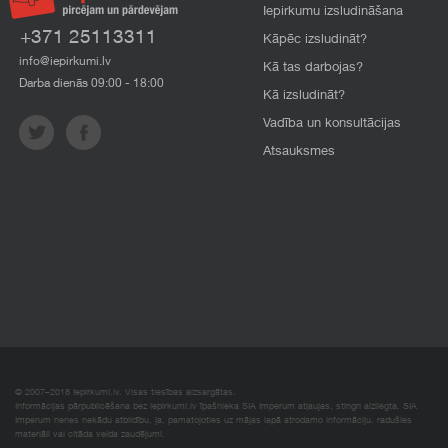
Iepirkumu izsludināšana
+371 25113311
Kāpēc izsludināt?
info@iepirkumi.lv
Kā tas darbojas?
Darba dienās 09:00 - 18:00
Kā izsludināt?
Vadība un konsultācijas
Atsauksmes
© 2007–2018 Iepirkumi.lv. Visas tiesības aizsargātas.
Informācijas pārpublicēšana bez iepirkumi.lv īpašnieka SIA Imperum atļaujas, stingri aizliegta. SIA
Imperum nenes nekādu atbildību, ja, pamatojoties uz mājas lapā atrodamo informāciju, radušies
materiāli vai citāda veida zaudējumi.