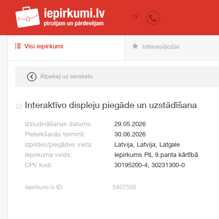
iepirkumi.lv
pir
LV
Visi iepirkumi
Interesējošie
Atpakaļ uz sarakstu
Interaktīvo displeju piegāde un uzstādīšana
Izsludināšanas datums:
29.05.2026
Pieteikšanās termiņš:
30.06.2026
Izpildes/piegādes vieta:
Latvija, Latvija, Latgale
Iepirkuma veids:
Iepirkums PIL 9.panta kārtībā
CPV kodi:
30195200-4, 30231300-0
Iepirkumi.lv ID:
5407500