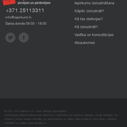
Iepirkumu izsludināšana
+371 25113311
Kāpēc izsludināt?
info@iepirkumi.lv
Kā tas darbojas?
Darba dienās 09:00 - 18:00
Kā izsludināt?
Vadība un konsultācijas
Atsauksmes
© 2007–2018 Iepirkumi.lv. Visas tiesības aizsargātas.
Informācijas pārpublicēšana bez iepirkumi.lv īpašnieka SIA Imperum atļaujas, stingri aizliegta. SIA
Imperum nenes nekādu atbildību, ja, pamatojoties uz mājas lapā atrodamo informāciju, radušies
materiāli vai citāda veida zaudējumi.