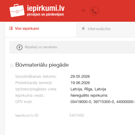
iepirkumi.lv
pir
LV
Visi iepirkumi
Interesējošie
Atpakaļ uz sarakstu
Būvmateriālu piegāde
Izsludināšanas datums:
29.05.2026
Pieteikšanās termiņš:
19.06.2026
Izpildes/piegādes vieta:
Latvija, Rīga, Latvija
Iepirkuma veids:
Neregulēts iepirkums
CPV kodi:
03419000-0, 39715300-0, 44000000-
Iepirkumi.lv ID:
5407493