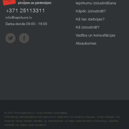
Iepirkumu izsludināšana
+371 25113311
Kāpēc izsludināt?
info@iepirkumi.lv
Kā tas darbojas?
Darba dienās 09:00 - 18:00
Kā izsludināt?
Vadība un konsultācijas
Atsauksmes
© 2007–2018 Iepirkumi.lv. Visas tiesības aizsargātas.
Informācijas pārpublicēšana bez iepirkumi.lv īpašnieka SIA Imperum atļaujas, stingri aizliegta. SIA
Imperum nenes nekādu atbildību, ja, pamatojoties uz mājas lapā atrodamo informāciju, radušies
materiāli vai citāda veida zaudējumi.