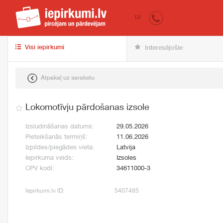
iepirkumi.lv
pir
LV
Visi iepirkumi
Interesējošie
Atpakaļ uz sarakstu
Lokomotīvju pārdošanas izsole
Izsludināšanas datums:
29.05.2026
Pieteikšanās termiņš:
11.06.2026
Izpildes/piegādes vieta:
Latvija
Iepirkuma veids:
Izsoles
CPV kodi:
34611000-3
Iepirkumi.lv ID:
5407485