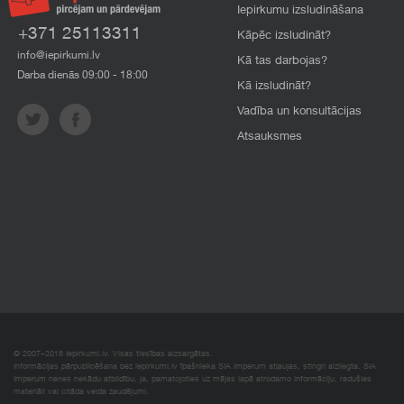
Iepirkumu izsludināšana
+371 25113311
Kāpēc izsludināt?
info@iepirkumi.lv
Kā tas darbojas?
Darba dienās 09:00 - 18:00
Kā izsludināt?
Vadība un konsultācijas
Atsauksmes
© 2007–2018 Iepirkumi.lv. Visas tiesības aizsargātas.
Informācijas pārpublicēšana bez iepirkumi.lv īpašnieka SIA Imperum atļaujas, stingri aizliegta. SIA
Imperum nenes nekādu atbildību, ja, pamatojoties uz mājas lapā atrodamo informāciju, radušies
materiāli vai citāda veida zaudējumi.