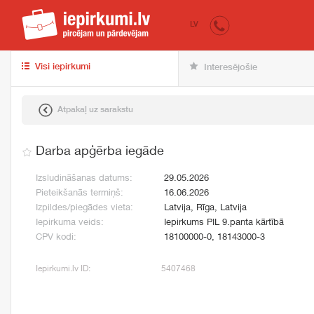
iepirkumi.lv
pir
LV
Visi iepirkumi
Interesējošie
Atpakaļ uz sarakstu
Darba apģērba iegāde
Izsludināšanas datums:
29.05.2026
Pieteikšanās termiņš:
16.06.2026
Izpildes/piegādes vieta:
Latvija, Rīga, Latvija
Iepirkuma veids:
Iepirkums PIL 9.panta kārtībā
CPV kodi:
18100000-0, 18143000-3
Iepirkumi.lv ID:
5407468