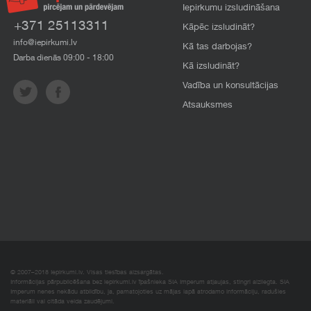
Iepirkumu izsludināšana
+371 25113311
Kāpēc izsludināt?
info@iepirkumi.lv
Kā tas darbojas?
Darba dienās 09:00 - 18:00
Kā izsludināt?
Vadība un konsultācijas
Atsauksmes
© 2007–2018 Iepirkumi.lv. Visas tiesības aizsargātas.
Informācijas pārpublicēšana bez iepirkumi.lv īpašnieka SIA Imperum atļaujas, stingri aizliegta. SIA
Imperum nenes nekādu atbildību, ja, pamatojoties uz mājas lapā atrodamo informāciju, radušies
materiāli vai citāda veida zaudējumi.