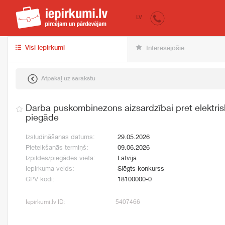
iepirkumi.lv
pir
LV
Visi iepirkumi
Interesējošie
Atpakaļ uz sarakstu
Darba puskombinezons aizsardzībai pret elektris
piegāde
Izsludināšanas datums:
29.05.2026
Pieteikšanās termiņš:
09.06.2026
Izpildes/piegādes vieta:
Latvija
Iepirkuma veids:
Slēgts konkurss
CPV kodi:
18100000-0
Iepirkumi.lv ID:
5407466