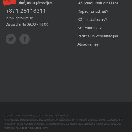
Iepirkumu izsludināšana
+371 25113311
Kāpēc izsludināt?
info@iepirkumi.lv
Kā tas darbojas?
Darba dienās 09:00 - 18:00
Kā izsludināt?
Vadība un konsultācijas
Atsauksmes
© 2007–2018 Iepirkumi.lv. Visas tiesības aizsargātas.
Informācijas pārpublicēšana bez iepirkumi.lv īpašnieka SIA Imperum atļaujas, stingri aizliegta. SIA
Imperum nenes nekādu atbildību, ja, pamatojoties uz mājas lapā atrodamo informāciju, radušies
materiāli vai citāda veida zaudējumi.