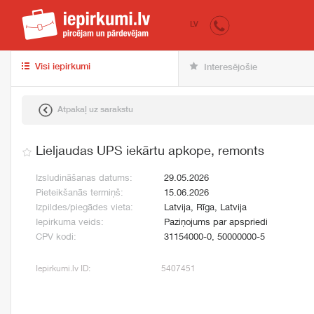
iepirkumi.lv
pir
LV
Visi iepirkumi
Interesējošie
Atpakaļ uz sarakstu
Lieljaudas UPS iekārtu apkope, remonts
Izsludināšanas datums:
29.05.2026
Pieteikšanās termiņš:
15.06.2026
Izpildes/piegādes vieta:
Latvija, Rīga, Latvija
Iepirkuma veids:
Paziņojums par apspriedi
CPV kodi:
31154000-0, 50000000-5
Iepirkumi.lv ID:
5407451