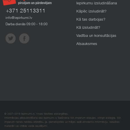
Iepirkumu izsludināšana
+371 25113311
Kāpēc izsludināt?
info@iepirkumi.lv
Kā tas darbojas?
Darba dienās 09:00 - 18:00
Kā izsludināt?
Vadība un konsultācijas
Atsauksmes
© 2007–2018 Iepirkumi.lv. Visas tiesības aizsargātas.
Informācijas pārpublicēšana bez iepirkumi.lv īpašnieka SIA Imperum atļaujas, stingri aizliegta. SIA
Imperum nenes nekādu atbildību, ja, pamatojoties uz mājas lapā atrodamo informāciju, radušies
materiāli vai citāda veida zaudējumi.