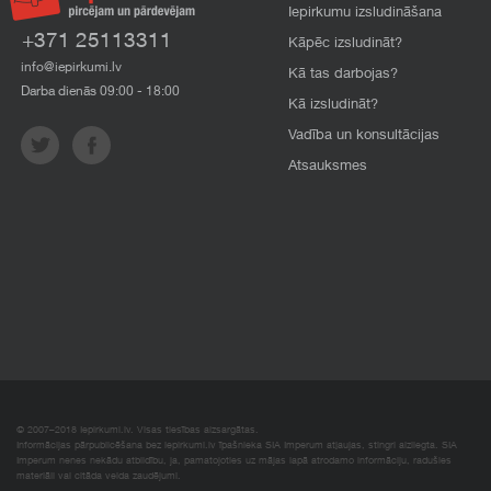
Iepirkumu izsludināšana
+371 25113311
Kāpēc izsludināt?
info@iepirkumi.lv
Kā tas darbojas?
Darba dienās 09:00 - 18:00
Kā izsludināt?
Vadība un konsultācijas
Atsauksmes
© 2007–2018 Iepirkumi.lv. Visas tiesības aizsargātas.
Informācijas pārpublicēšana bez iepirkumi.lv īpašnieka SIA Imperum atļaujas, stingri aizliegta. SIA
Imperum nenes nekādu atbildību, ja, pamatojoties uz mājas lapā atrodamo informāciju, radušies
materiāli vai citāda veida zaudējumi.