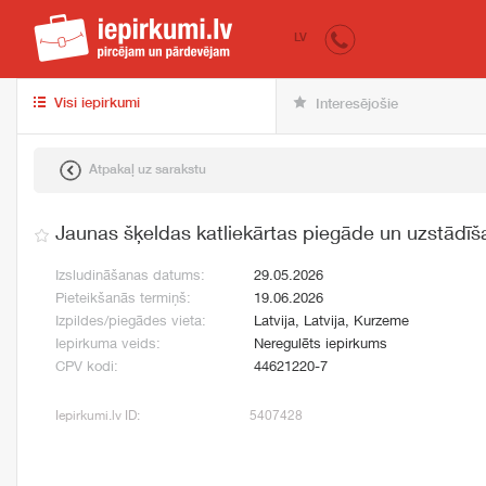
iepirkumi.lv
pir
LV
Visi iepirkumi
Interesējošie
Atpakaļ uz sarakstu
Jaunas šķeldas katliekārtas piegāde un uzstādīš
Izsludināšanas datums:
29.05.2026
Pieteikšanās termiņš:
19.06.2026
Izpildes/piegādes vieta:
Latvija, Latvija, Kurzeme
Iepirkuma veids:
Neregulēts iepirkums
CPV kodi:
44621220-7
Iepirkumi.lv ID:
5407428