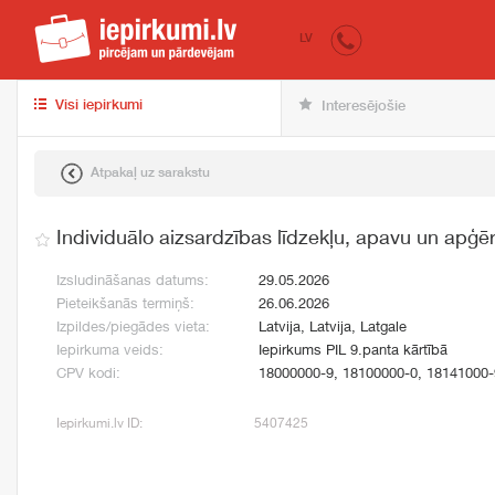
iepirkumi.lv
pir
LV
Visi iepirkumi
Interesējošie
Atpakaļ uz sarakstu
Individuālo aizsardzības līdzekļu, apavu un apģ
Izsludināšanas datums:
29.05.2026
Pieteikšanās termiņš:
26.06.2026
Izpildes/piegādes vieta:
Latvija, Latvija, Latgale
Iepirkuma veids:
Iepirkums PIL 9.panta kārtībā
CPV kodi:
18000000-9, 18100000-0, 18141000-
Iepirkumi.lv ID:
5407425