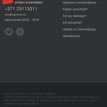
Iepirkumu izsludināšana
+371 25113311
Kāpēc izsludināt?
info@iepirkumi.lv
Kā tas darbojas?
Darba dienās 09:00 - 18:00
Kā izsludināt?
Vadība un konsultācijas
Atsauksmes
© 2007–2018 Iepirkumi.lv. Visas tiesības aizsargātas.
Informācijas pārpublicēšana bez iepirkumi.lv īpašnieka SIA Imperum atļaujas, stingri aizliegta. SIA
Imperum nenes nekādu atbildību, ja, pamatojoties uz mājas lapā atrodamo informāciju, radušies
materiāli vai citāda veida zaudējumi.