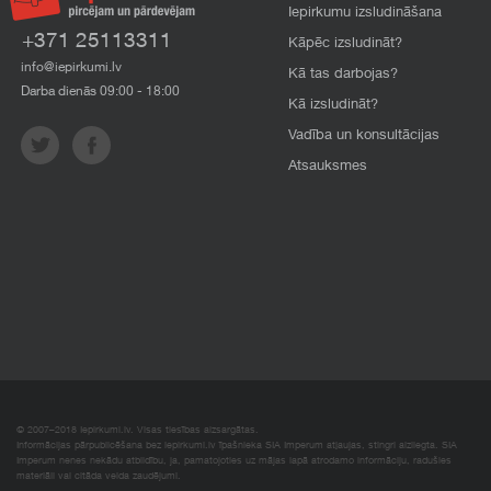
Iepirkumu izsludināšana
+371 25113311
Kāpēc izsludināt?
info@iepirkumi.lv
Kā tas darbojas?
Darba dienās 09:00 - 18:00
Kā izsludināt?
Vadība un konsultācijas
Atsauksmes
© 2007–2018 Iepirkumi.lv. Visas tiesības aizsargātas.
Informācijas pārpublicēšana bez iepirkumi.lv īpašnieka SIA Imperum atļaujas, stingri aizliegta. SIA
Imperum nenes nekādu atbildību, ja, pamatojoties uz mājas lapā atrodamo informāciju, radušies
materiāli vai citāda veida zaudējumi.