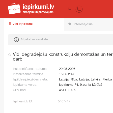
iepirkumi.lv
pir
LV
Visi iepirkumi
Interesējošie
Atpakaļ uz sarakstu
Vidi degradējošu konstrukciju demontāžas un ter
darbi
Izsludināšanas datums:
29.05.2026
Pieteikšanās termiņš:
15.06.2026
Izpildes/piegādes vieta:
Latvija, Rīga, Latvija, Latvija, Pierīga
Iepirkuma veids:
Iepirkums PIL 9.panta kārtībā
CPV kodi:
45111100-9
Iepirkumi.lv ID:
5407417