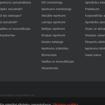
epirkumu izsludināšana
EIS monitorings
Apmācību kal
āpēc izsludināt?
Iepirkumu monitorings
Praktikumi
ā tas darbojas?
Aktuālie iepirkumi
Korporatīvās 
ā izsludināt?
Latvijas iepirkumi
Apmācību ab
adība un konsultācijas
Baltijas iepirkumi
Ziņas un aktua
tsauksmes
Eiropas iepirkumi
Nozares vaka
Nozaru katalogs
Ekspertu atbil
Iepirkumu statistika
Iepirkumu bibl
Būvieceres
Gada balva
Vadība un konsultācijas
Atsauksmes
rum atļaujas, stingri aizliegta. SIA
apā atrodamo informāciju, radušies