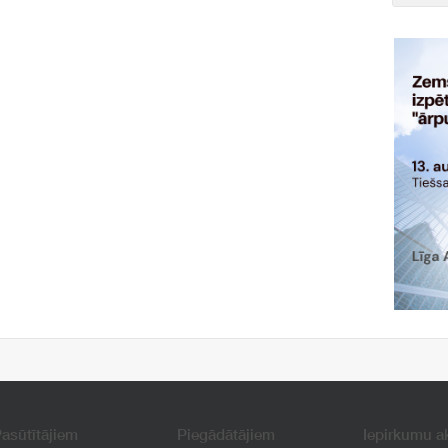
asūtītājiem
Piegādātājiem
Iepirkumu a