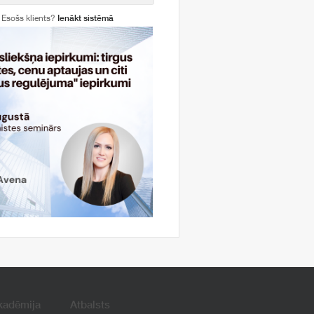
Esošs klients?
Ienākt sistēmā
kadēmija
Atbalsts