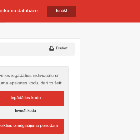
pirkumu datubāze
Ienākt
Drukāt
vēlies iegādāties individuālu šī
kuma apskates kodu, dari to šeit:
Iegādāties kodu
Ievadīt kodu
teikties izmēģinājuma periodam