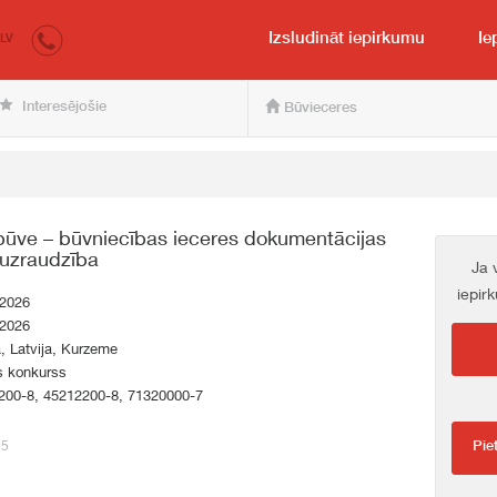
irkumi.lv
pircējam un pārdevējam
Izsludināt iepirkumu
Ie
LV
Interesējošie
Būvieceres
zbūve – būvniecības ieceres dokumentācijas
ruzraudzība
Ja 
iepir
.2026
.2026
a, Latvija, Kurzeme
s konkurss
200-8, 45212200-8, 71320000-7
25
Pie