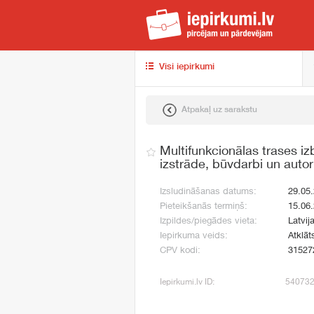
iep
Visi iepirkumi
Atpakaļ uz sarakstu
Multifunkcionālas trases i
izstrāde, būvdarbi un auto
Izsludināšanas datums:
29.05
Pieteikšanās termiņš:
15.06
Izpildes/piegādes vieta:
Latvij
Iepirkuma veids:
Atklāt
CPV kodi:
31527
Iepirkumi.lv ID:
54073