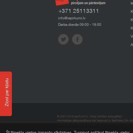
I
+371 25113311
K
info@iepirkumi.lv
K
Darba dienās 09:00 - 18:00
K
V
A
Ziņot par kļūdu
© 2007–2018 Iepirkumi.lv. Visas tiesības aizsargātas.
Informācijas pārpublicēšana bez iepirkumi.lv īpašnieka SIA Impe
Imperum nenes nekādu atbildību, ja, pamatojoties uz mājas l
materiāli vai citāda veida zaudējumi.