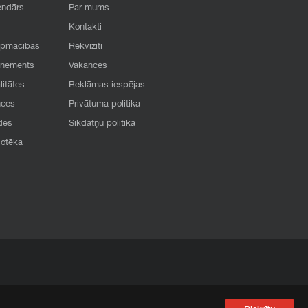
endārs
Par mums
Kontakti
apmācības
Rekvizīti
onements
Vakances
litātes
Reklāmas iespējas
nces
Privātuma politika
des
Sīkdatņu politika
iotēka